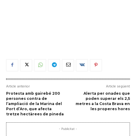
Article anterior
Article següent
Protesta amb gairebé 200
Alerta per onades que
persones contra de
poden superar els 2,5
l’ampliació de la Marina del
metres a la Costa Brava en
Port d’Aro, que afecta
les properes hores
tretze hectàrees de pineda
- Publicitat -