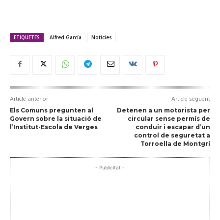
ETIQUETES
Alfred García
Notícies
Article anterior
Article següent
Els Comuns pregunten al
Detenen a un motorista per
Govern sobre la situació de
circular sense permís de
l’Institut-Escola de Verges
conduir i escapar d’un
control de seguretat a
Torroella de Montgrí
- Publicitat -