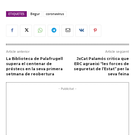
ETIQUETES
Begur
coronavirus
Article anterior
Article següent
La Biblioteca de Palafrugell
JxCat Palamós critica que
supera el centenar de
ERC agraeixi “les forces de
préstecs en la seva primera
seguretat de l’Estat” per la
setmana de reobertura
seva feina
- Publicitat -