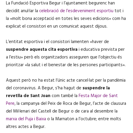
La Fundació Esportiva Begur i l’ajuntament begurenc han
decidit anul·lar la
celebració de l’esdeveniment esportiu
tot i
la «molt bona acceptació en totes les seves edicions» com ha
explicat el consistori en un comunicat aquest dijous.
L’entitat esportiva i el consistori lamenten «haver de
suspendre aquesta cita esportiva
i educativa prevista per
a l’estiu» però els organitzadors asseguren que l’objectiu és
prioritzar «la salut i el benestar de les persones participants».
Aquest però no ha estat l’únic acte cancel·lat per la pandèmia
del coronavirus. A Begur, s’ha hagut de
suspendre la
revetlla de Sant Joan
com també la
Festa Major de Sant
Pere
, la campanya del Peix de Roca de Begur, l’acte de clausura
del Mil·lenari del Castell de Begur o de cara al desembre la
marxa del Puja i Baixa
o la Marnaton a l’octubre; entre molts
altres actes a Begur.