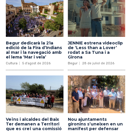
Begur dedicarà la 21a
JENNIE estrena videoclip
edició de la Fira d’Indians
de ‘Less than a Lover’
al mar i la navegació amb
rodat a Sa Tuna i a
el lema ‘Mar i vela’
Girona
Cultura
5 d'agost de 2026
Begur
28 de juliol de 2026
Veïns i alcaldes del Baix
Nou ajuntaments
Ter demanen a Territori
gironins s’uneixen en un
que es creï una comissió
manifest per defensar