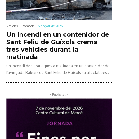
Notícies
Redacció
-
6 d'agost de 2026
Un incendi en un contenidor de
Sant Feliu de Guíxols crema
tres vehicles durant la
matinada
Un incendi declarat aquesta matinada en un contenidor de
l’avinguda Balears de Sant Feliu de Guíxols ha afectat tres...
- Publicitat -