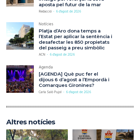
aposta pel futur de la mar
Redacció
-
6 d'agost de 2026
Notícies
Platja d’Aro dona temps a
l’Estat per aplicar la sentència i
desafectar les 850 propietats
del passeig a preu simbòlic
ACN
-
6 d'agost de 2026
Agenda
[AGENDA] Què puc fer el
dijous 6 d’agost a l’Empordà i
Comarques Gironines?
Carla Saló Pujol
-
6 d'agost de 2026
Altres notícies