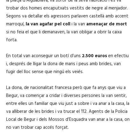
la platja d’Aiguablava, va sortir de la seva habitació i es va
trobar dos homes encaputxats vestits de negre al menjador.
Segons va detallar els agressors parlaven castellà amb accent
marroquí,
la van agafar pel coll
i la van
amenaçar de mort
si no feia el que li demanaven, la van obligar a obrir la caixa
forta.
En total van aconseguir un botí d’uns
2.500 euros
en efectiu
i, després de lligar la dona de mans i peus amb brides, van
fugir del lloc sense que ningú els veiés.
La dona, de nacionalitat francesa però que fa anys que viu a
Begur, va començar a cridar i diverses persones la van sentir,
entre elles un familiar que viu just a sobre i va anar a la casa, la
va alliberar de les brides i va trucar el 112. Agents de la Policia
Local de Begur i dels Mossos d’Esquadra van anar a la casa, on
no van trobar cap accés forçat.