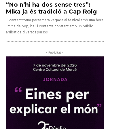
“No n’hi ha dos sense tres”:
Mika ja és tradició a Cap Roig
El cantant torna per tercera vegada al festival amb una hora
i mitja de pop, ball i contacte constant amb un públic
arribat de diversos països
- Publicitat -