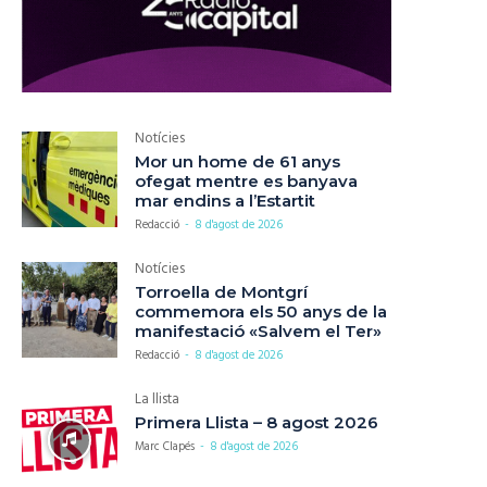
Notícies
Mor un home de 61 anys
ofegat mentre es banyava
mar endins a l’Estartit
Redacció
-
8 d'agost de 2026
Notícies
Torroella de Montgrí
commemora els 50 anys de la
manifestació «Salvem el Ter»
Redacció
-
8 d'agost de 2026
La llista
Primera Llista – 8 agost 2026
Marc Clapés
-
8 d'agost de 2026