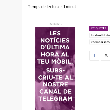
Temps de lectura:
< 1
minut
- Publicitat -
ETIQUETES
Festival F’Esti
reemborsame