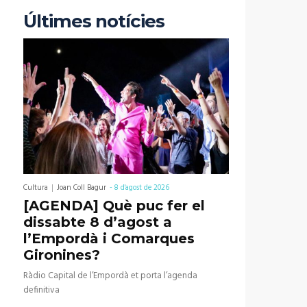
Últimes notícies
Cultura
Joan Coll Bagur
-
8 d'agost de 2026
[AGENDA] Què puc fer el
dissabte 8 d’agost a
l’Empordà i Comarques
Gironines?
Ràdio Capital de l’Empordà et porta l’agenda
definitiva