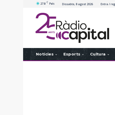
C
27.8
Pals
Dissabte, 8 agost 2026
Entra / reg
Notícies
Esports
Cultura