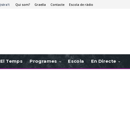
istra't
Qui som?
Graella
Contacte
Escola de ràdio
El Temps
Programes
Escola
En Directe