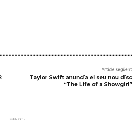
Article següent
2
Taylor Swift anuncia el seu nou disc
“The Life of a Showgirl”
- Publicitat -