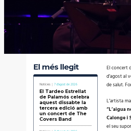
El més llegit
El concert 
d’agost al 
de salut. F
Notícies
7 d'agost de 2026
El Tardeo Estrellat
de Palamós celebra
L’artista ma
aquest dissabte la
tercera edició amb
“L’aigua n
un concert de The
Calonge i 
Covers Band
el seu supor