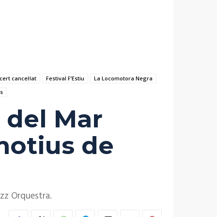
cert cancel·lat
Festival F’Estiu
La Locomotora Negra
s
a del Mar
 motius de
azz Orquestra.