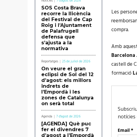
Notícies
7 d'agost de 2026
SOS Costa Brava
Les persone
recorre la llicència
del Festival de Cap
reemborsame
Roig i l’Ajuntament
compra.
de Palafrugell
defensa que
s’ajusta a la
Amb aquesta 
normativa
Barcelona
Reportatges
25 de juliol de 2026
castell de 
On veure el gran
formació
L
eclipsi de Sol del 12
d’agost: els millors
indrets de
l’Empordà i les
zones de Catalunya
on serà total
Agenda
7 d'agost de 2026
[AGENDA] Què puc
fer el divendres 7
d’agost a l’Empordà