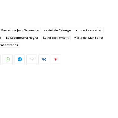
Barcelona Jazz Orquestra
castell de Calonge
concert cancel·lat
u
La Locomotora Negra
La nit d’El Foment
Maria del Mar Bonet
nt entrades