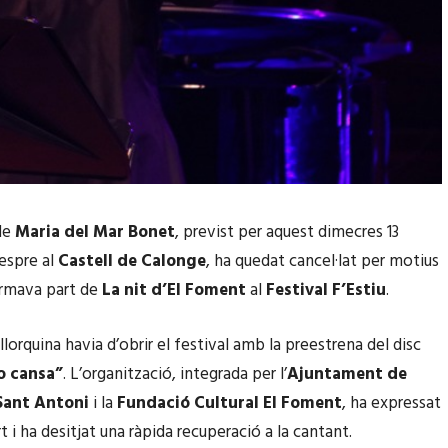
de
Maria del Mar Bonet
, previst per aquest dimecres 13
vespre al
Castell de Calonge
, ha quedat cancel·lat per motius
ormava part de
La nit d’El Foment
al
Festival F’Estiu
.
llorquina havia d’obrir el festival amb la preestrena del disc
o cansa”
. L’organització, integrada per l’
Ajuntament de
Sant Antoni
i la
Fundació Cultural El Foment
, ha expressat
t i ha desitjat una ràpida recuperació a la cantant.