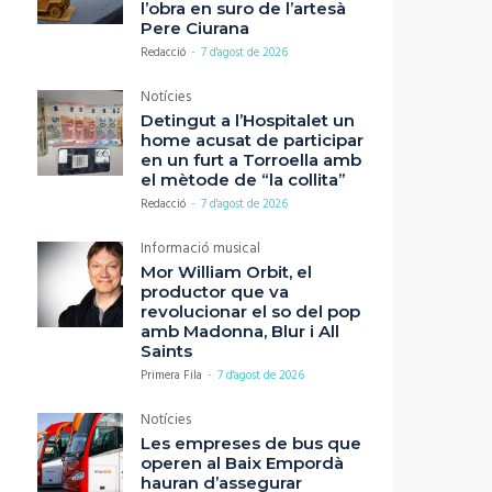
l’obra en suro de l’artesà
Pere Ciurana
Redacció
-
7 d'agost de 2026
Notícies
Detingut a l’Hospitalet un
home acusat de participar
en un furt a Torroella amb
el mètode de “la collita”
Redacció
-
7 d'agost de 2026
Informació musical
Mor William Orbit, el
productor que va
revolucionar el so del pop
amb Madonna, Blur i All
Saints
Primera Fila
-
7 d'agost de 2026
Notícies
Les empreses de bus que
operen al Baix Empordà
hauran d’assegurar