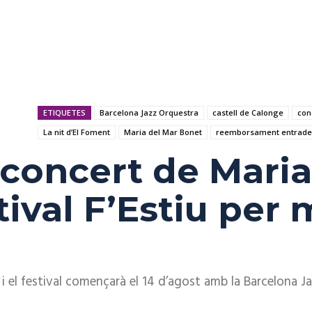
ETIQUETES
Barcelona Jazz Orquestra
castell de Calonge
con
La nit d’El Foment
Maria del Mar Bonet
reemborsament entrade
l concert de Mari
tival F’Estiu per
i el festival començarà el 14 d’agost amb la Barcelona J