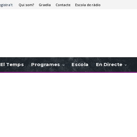
egistra't
Qui som?
Graella
Contacte
Escola de ràdio
El Temps
Programes
Escola
En Directe