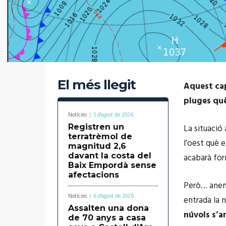
El més llegit
Aquest cap
pluges què
Notícies
5 d'agost de 2026
Registren un
La situació
terratrèmol de
l’oest què 
magnitud 2,6
davant la costa del
acabarà for
Baix Empordà sense
afectacions
Però… ane
Notícies
6 d'agost de 2026
entrada la n
Assalten una dona
núvols s’a
de 70 anys a casa