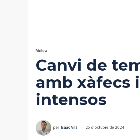
Méteo
Canvi de te
amb xàfecs 
intensos
per
Isaac Vilà
25 d'octubre de 2024