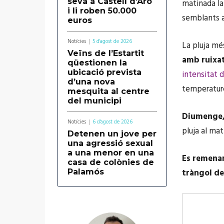
seva a Castell d’Aro
matinada la
i li roben 50.000
semblants a 
euros
Notícies
5 d'agost de 2026
La pluja mé
Veïns de l’Estartit
amb ruixat
qüestionen la
ubicació prevista
intensitat 
d’una nova
temperature
mesquita al centre
del municipi
Diumenge, 
Notícies
6 d'agost de 2026
pluja al mat
Detenen un jove per
una agressió sexual
a una menor en una
Es remenar
casa de colònies de
tràngol de
Palamós