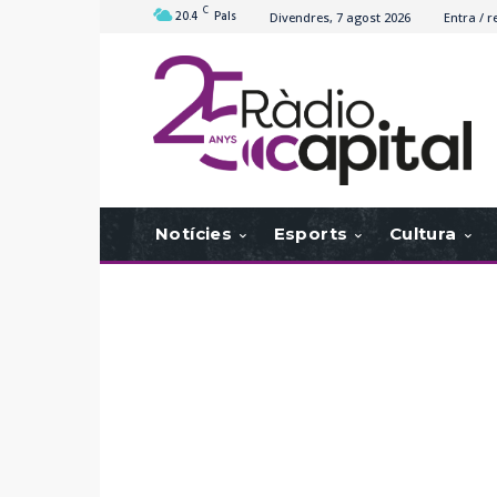
C
20.4
Pals
Divendres, 7 agost 2026
Entra / r
Notícies
Esports
Cultura