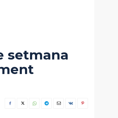
e setmana
lment