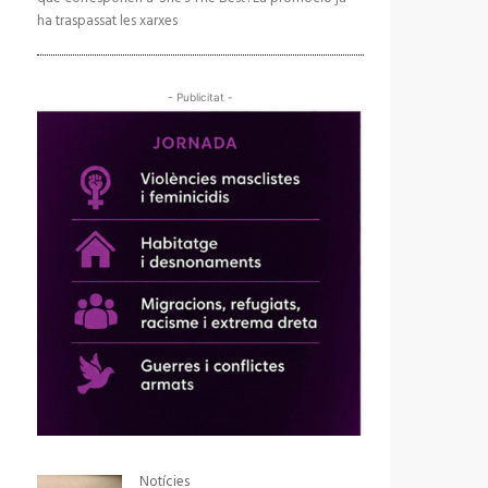
ha traspassat les xarxes
- Publicitat -
Notícies