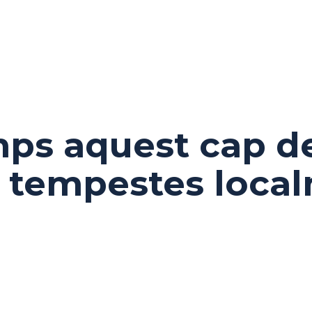
mps aquest cap d
i tempestes loca