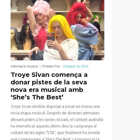
Informació musical
Primera Fila
-
6 d'agost de 2026
Troye Sivan comença a
donar pistes de la seva
nova era musical amb
‘She’s The Best’
Troye Sivan sembla disposat a posar en marxa una
nova etapa musical. Després de diverses setmanes
deixant pistes a les xarxes socials, el cantant australià
ha intensificat aquests últims dies la campanya al
voltant de les sigles “STB”, que finalment ha revelat
que corresponen a ‘She’s The Best’. La promoció ja