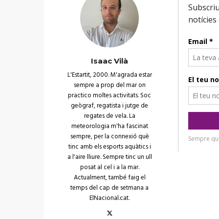
Isaac Vilà
L'Estartit, 2000. M'agrada estar
sempre a prop del mar on
practico moltes activitats. Soc
geògraf, regatista i jutge de
regates de vela. La
meteorologia m'ha fascinat
sempre, per la connexió què
tinc amb els esports aquàtics i
a l'aire lliure. Sempre tinc un ull
posat al cel i a la mar.
Actualment, també faig el
temps del cap de setmana a
ElNacional.cat.