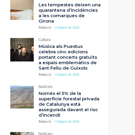
Les tempestes deixen una
quarantena d’incidències
a les comarques de
Girona
Redacció
-
6 d'agost de 2026
Cultura
Música als Puestus
celebra cinc edicions
portant concerts gratuïts
a espais emblemàtics de
Sant Feliu de Guíxols
Redacció
-
6 d'agost de 2026
Notícies
Només el 5% de la
superfície forestal privada
de Catalunya està
assegurada davant el risc
d’incendi
Redacció
-
6 d'agost de 2026
Notícies