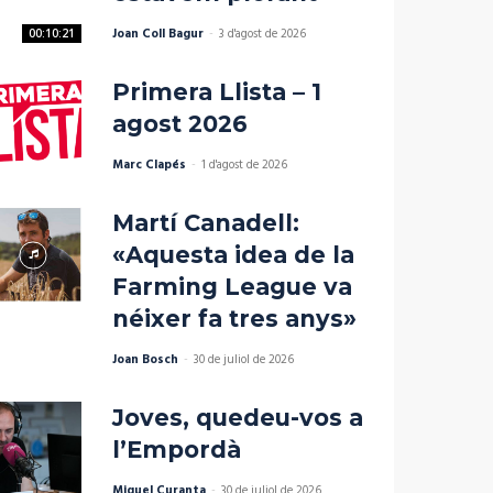
Joan Coll Bagur
-
3 d'agost de 2026
00:10:21
Primera Llista – 1
agost 2026
Marc Clapés
-
1 d'agost de 2026
Martí Canadell:
«Aquesta idea de la
Farming League va
néixer fa tres anys»
Joan Bosch
-
30 de juliol de 2026
Joves, quedeu-vos a
l’Empordà
Miquel Curanta
-
30 de juliol de 2026