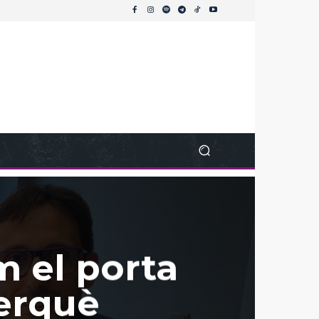
em el porta
perquè