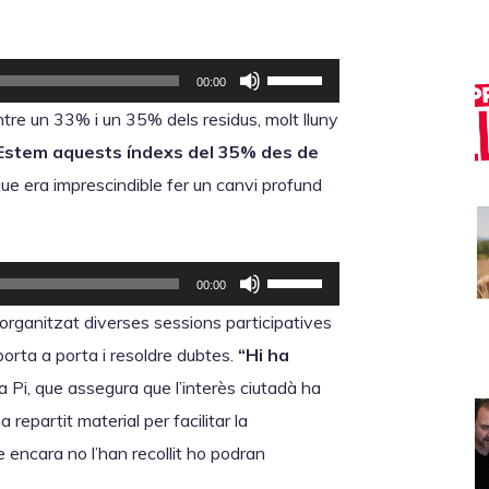
F
00:00
e
ntre un 33% i un 35% dels residus, molt lluny
u
Estem aquests índexs del 35% des de
s
que era imprescindible fer un canvi profund
e
r
v
F
00:00
i
e
organitzat diverses sessions participatives
r
u
porta a porta i resoldre dubtes.
“Hi ha
l
s
a Pi, que assegura que l’interès ciutadà ha
e
e
repartit material per facilitar la
s
r
e encara no l’han recollit ho podran
t
v