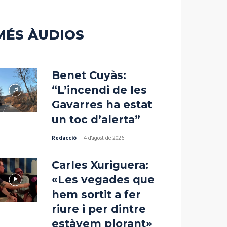
o
disminuir
el
MÉS ÀUDIOS
volum.
Benet Cuyàs:
“L’incendi de les
Gavarres ha estat
un toc d’alerta”
Redacció
-
4 d'agost de 2026
Carles Xuriguera:
«Les vegades que
hem sortit a fer
riure i per dintre
estàvem plorant»