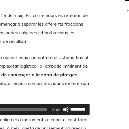
e
i
c
r
 18 de maig. Els contenidors es retiraran de
l
l
omençar a separar les diferents fraccions
e
e
seminades i algunes urbanitzacions es
s
s
 de recollida.
d
t
e
e
 aquest estiu i no entrarà al sistema fins al
f
c
plexitat logística i a l’arribada imminent de
l
l
 de començar a la zona de platges”
,
e
e
tats i espais compartits abans de l’entrada
t
s
x
d
a
F
e
00:00
c
e
f
bliga els ajuntaments a cobrir el cost total
a
u
l
es. A més, alerta de l’increment progressiu