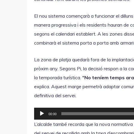
à
c
u
t
El nou sistema començarà a funcionar el dilluns
d
o
manera progressiva i els residents hauran de c
i
r
segons el calendari establert. A les zones dis
o
d
combinarà el sistema porta a porta amb armaris
'
à
La zona de platja quedarà fora de la implantació
u
pròxim any. Segons Pi, la decisió respon a la com
d
la temporada turística.
“No teníem temps ara
i
explica. Aquest marge permetrà adaptar comuni
o
definitiva del servei.
R
00:00
e
L’alcalde també recorda que la nova normativa o
p
del servei de recollida amb la taxa d’escombrari