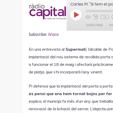
P
1x
l
a
SUBSCRIBE
SH
y
E
Subscribe:
iVoox
p
i
SHARE
iVoox
s
o
En una entrevista al
Supermatí
, l’alcalde de 
RSS FEED
LINK
d
implantació del nou sistema de recollida porta 
e
a funcionar el 18 de maig i afectarà pràcticame
de platja, que s’hi incorporarà l’any vinent.
EMBED
Pi defensa que la implantació del porta a port
es pensi que ens hem tornat bojos per fer 
explica, el municipi fa més d’un any que treball
renovació de la licitació del servei. L’objectiu 