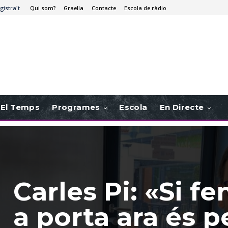
gistra't
Qui som?
Graella
Contacte
Escola de ràdio
El Temps
Programes
Escola
En Directe
Carles Pi: «Si f
a porta ara és 