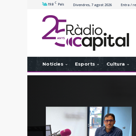
C
19.8
Pals
Divendres, 7 agost 2026
Entra / re
Notícies
Esports
Cultura