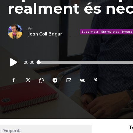
realment és nec
Per
Supermatí
Entrevistes
Progr
Joan Coll Bagur
Reproductor
00:00
d'àudio
T
e l'Empordà