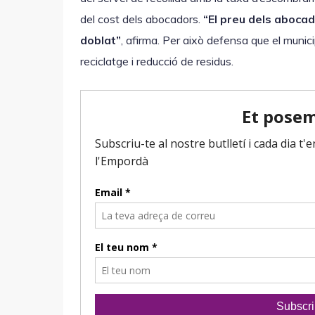
r
del cost dels abocadors.
“El preu dels abocad
o
doblat”
, afirma. Per això defensa que el munici
d
reciclatge i reducció de residus.
u
c
t
o
r
d
'
à
u
d
i
o