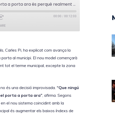
Carles Pi: "Si fem el porta a porta ara és perquè realment és necessari"
00:00
/
00:12:03
ARE
Pals, Carles Pi, ha explicat com avança la
a porta al municipi. El nou model començarà
nt tot el terme municipal, excepte la zona
a no és una decisió improvisada.
“Que ningú
el porta a porta ara”
, afirma. Segons
a en el nou sistema coincidint amb la
principal és augmentar els baixos índexs de