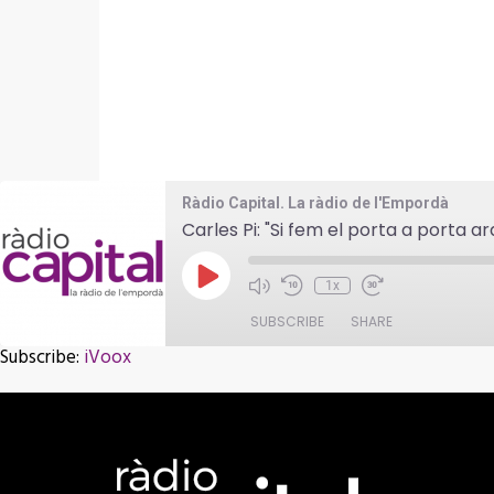
Ràdio Capital. La ràdio de l'Empordà
Carles Pi: "Si fem el porta a porta 
Play
1x
Episode
SUBSCRIBE
SHARE
Subscribe:
iVoox
SHARE
iVoox
RSS FEED
LINK