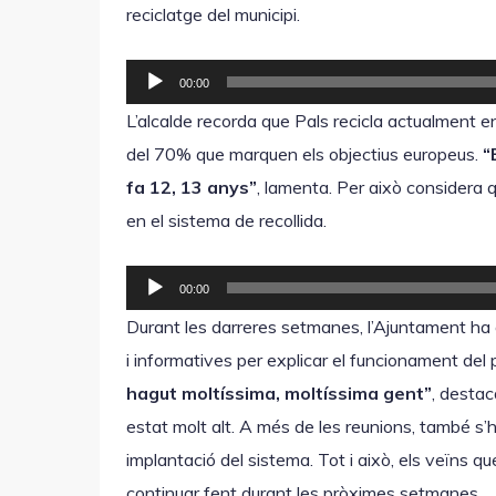
reciclatge del municipi.
R
00:00
e
L’alcalde recorda que Pals recicla actualment e
p
del 70% que marquen els objectius europeus.
“
r
fa 12, 13 anys”
, lamenta. Per això considera 
o
en el sistema de recollida.
d
u
R
00:00
c
e
Durant les darreres setmanes, l’Ajuntament ha 
t
p
i informatives per explicar el funcionament del 
o
r
hagut moltíssima, moltíssima gent”
, destac
r
o
estat molt alt. A més de les reunions, també s’ha 
d
d
implantació del sistema. Tot i això, els veïns qu
'
u
continuar fent durant les pròximes setmanes.