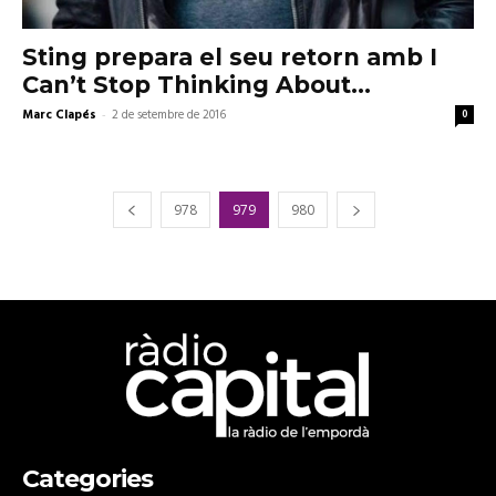
Sting prepara el seu retorn amb I
Can’t Stop Thinking About...
Marc Clapés
-
2 de setembre de 2016
0
978
979
980
Categories