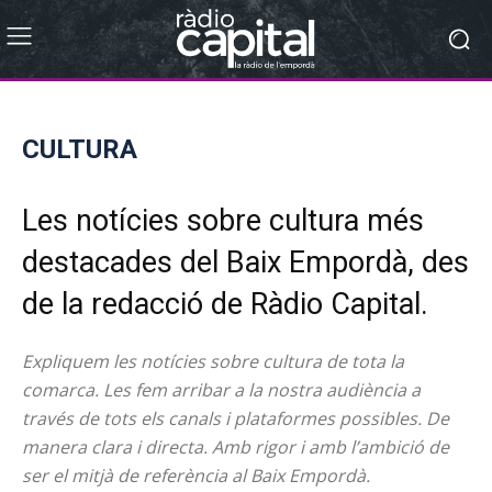
CULTURA
Les notícies sobre cultura més
destacades del Baix Empordà, des
de la redacció de Ràdio Capital.
Expliquem les notícies sobre cultura de tota la
comarca. Les fem arribar a la nostra audiència a
través de tots els canals i plataformes possibles. De
manera clara i directa. Amb rigor i amb l’ambició de
ser el mitjà de referència al Baix Empordà.