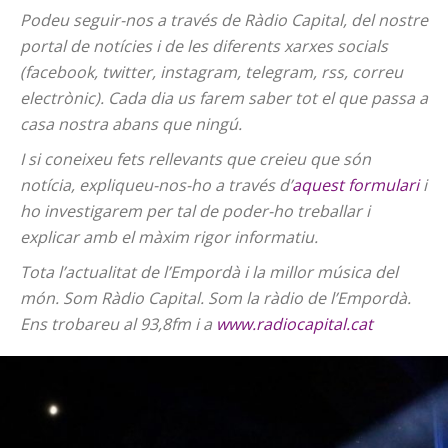
Podeu seguir-nos a través de Ràdio Capital, del nostre
portal de notícies i de les diferents xarxes socials
(facebook, twitter, instagram, telegram, rss, correu
electrònic). Cada dia us farem saber tot el que passa a
casa nostra abans que ningú.
I si coneixeu fets rellevants que creieu que són
notícia, expliqueu-nos-ho a través d’
aquest formulari
i
ho investigarem per tal de poder-ho treballar i
explicar amb el màxim rigor informatiu.
Tota l’actualitat de l’Empordà i la millor música del
món. Som Ràdio Capital. Som la ràdio de l’Empordà.
Ens trobareu al 93,8fm i a
www.radiocapital.cat