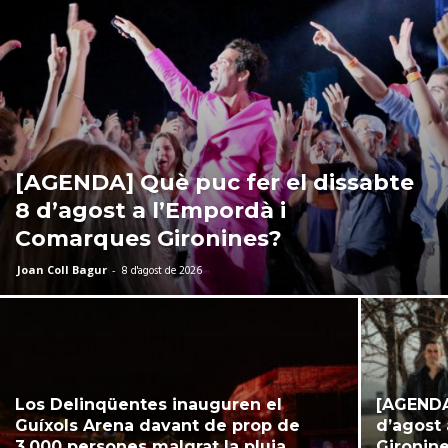
[AGENDA] Què puc fer el dissabte
8 d’agost a l’Empordà i
Comarques Gironines?
Joan Coll Bagur
-
8 d'agost de 2026
Los Delinqüentes inauguren el
[AGENDA
Guíxols Arena davant de prop de
d’agost
3.000 persones malgrat la pluja
Gironin