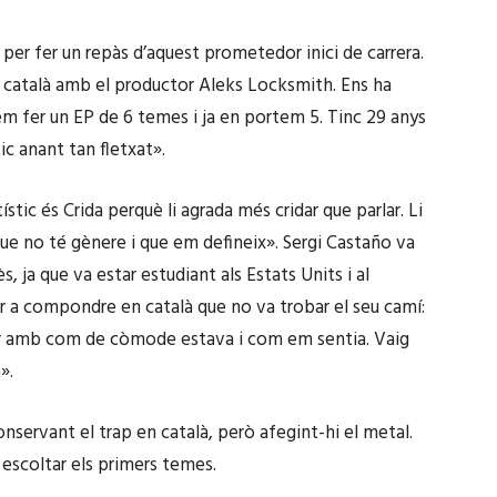
 per fer un repàs d’aquest prometedor inici de carrera.
n català amb el productor Aleks Locksmith. Ens ha
em fer un EP de 6 temes i ja en portem 5. Tinc 29 anys
ic anant tan fletxat».
ic és Crida perquè li agrada més cridar que parlar. Li
que no té gènere i que em defineix». Sergi Castaño va
 ja que va estar estudiant als Estats Units i al
 a compondre en català que no va trobar el seu camí:
ipar amb com de còmode estava i com em sentia. Vaig
».
nservant el trap en català, però afegint-hi el metal.
 escoltar els primers temes.