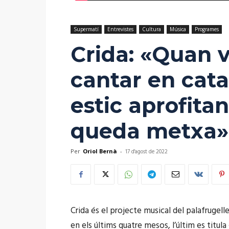
Supermatí
Entrevistes
Cultura
Música
Programes
Crida: «Quan 
cantar en catal
estic aprofita
queda metxa»
Per
Oriol Bernà
-
17 d'agost de 2022
Crida és el projecte musical del palafrugell
en els últims quatre mesos, l’últim es titula 