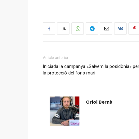
Article anterior
Iniciada la campanya «Salvem la posidònia» pe
la protecció del fons marí
Oriol Bernà