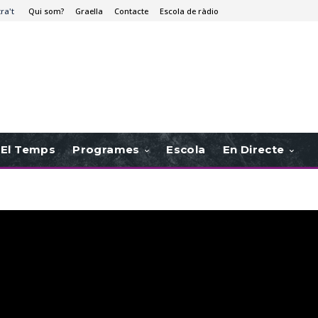
tra't
Qui som?
Graella
Contacte
Escola de ràdio
El Temps
Programes
Escola
En Directe