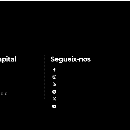
pital
Segueix-nos
àdio