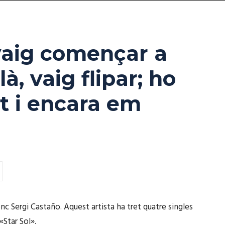
vaig començar a
à, vaig flipar; ho
nt i encara em
enc Sergi Castaño. Aquest artista ha tret quatre singles
«Star Sol».