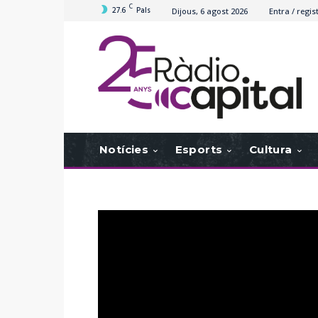
C
27.6
Pals
Dijous, 6 agost 2026
Entra / regis
Notícies
Esports
Cultura