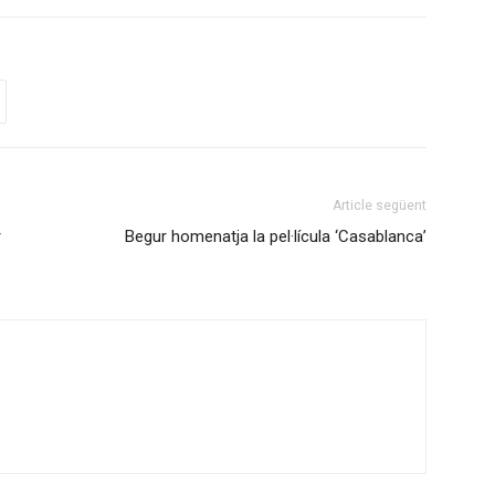
Article següent
r
Begur homenatja la pel·lícula ‘Casablanca’