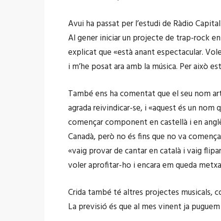
Avui ha passat per l’estudi de Ràdio Capital
Al gener iniciar un projecte de trap-rock e
explicat que «està anant espectacular. Vol
i m’he posat ara amb la música. Per això est
També ens ha comentat que el seu nom artíst
agrada reivindicar-se, i «aquest és un nom 
començar component en castellà i en anglès,
Canadà, però no és fins que no va començar
«vaig provar de cantar en català i vaig fl
voler aprofitar-ho i encara em queda metxa
Crida també té altres projectes musicals, co
La previsió és que al mes vinent ja puguem