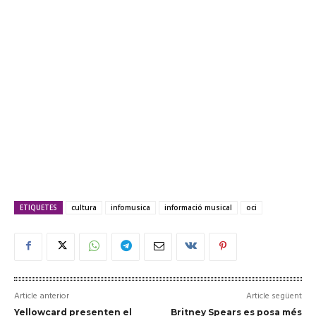
ETIQUETES
cultura
infomusica
informació musical
oci
Article anterior
Article següent
Yellowcard presenten el
Britney Spears es posa més