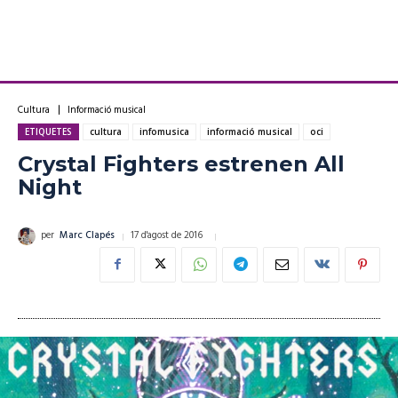
Cultura
Informació musical
ETIQUETES
cultura
infomusica
informació musical
oci
Crystal Fighters estrenen All
Night
17 d'agost de 2016
per
Marc Clapés