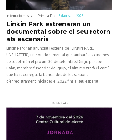
Informació musical
Primera Fila
-
5 d'agost de 2026
Linkin Park estrenaran un
documental sobre el seu retorn
als escenaris
Linkin Park han anunciat l’estrena de “LINKIN PARK:
UNSHATTER”, un nou documental que arribarà als cinemes
de tot el món el pròxim 30 de setembre. Dirigit per Joe
Hahn, membre fundador del grup, el film mostrarà el camí
que ha recorregut la banda des de les sessions
d’enregistrament iniciades el 2022 fins al seu esperat
- Publicitat -