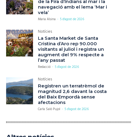
de la Fira d’Indians al mar i la
navegació amb el lema ‘Mar i
vela’
Maria Alsina
-
5 d'agost de 2026
Notícies
La Santa Market de Santa
Cristina d’Aro rep 90.000
visitants al juliol i registra un
augment del 9% respecte a
l’any passat
Redacció
-
5 d'agost de 2026
Notícies
Registren un terratrèmol de
magnitud 2,6 davant la costa
del Baix Empordà sense
afectacions
Carla Saló Pujol
-
5 d'agost de 2026