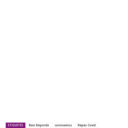
ETIQUETES
Baix Empordà
coronavirus
Repàs Covid