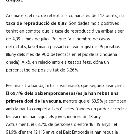
d’agost
.
Ara mateix, el risc de rebrot a la comarca és de 142 punts, i la
taxa de reproducció de 0,83
. Són dades molt positives
tenint en compte que la taxa de reproducció va arribar a ser
de 4,39 al mes de juliol. Pel que fa al nombre de casos
detectats, la setmana passada es van registrar 95 positius
(lluny dels més de 900 detectats en el pic de la cinquena
onada). Això, en relació amb els testos fets, dóna un
percentatge de positivitat de 5,26%.
Per una altra banda, hi ha la vacunació, que segueix avançant.
El
69,1% dels baixempordanesos/es ja han rebut una
primera dosi de la vacuna
, mentre que el 63,5% ja compten
amb la pauta completa. Les últimes franges en poder accedir a
les vacunes han sigut els joves menors de 18 anys.
Actualment, el 63,7% de persones d’entre 16 i 19 anys i el
51,6% d’entre 12 i 15 anys del Baix Empordà ja han rebut la