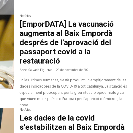
Notícies
[EmporDATA] La vacunació
augmenta al Baix Empordà
després de l’aprovació del
passaport covid a la
restauració
Anna Salvadó Figueras
-
29 de novembre de 2021
En les últimes setmanes, s'està produint un empitjorament de les
dades indicadores de la COVID-19 a tot Catalunya. La situació és
especialment preocupant per la greu situació epidemiològica
que viuen molts països d'Europa i per l'aparició d'òmicron, la
nova...
Notícies
Les dades de la covid
s’estabilitzen al Baix Empordà