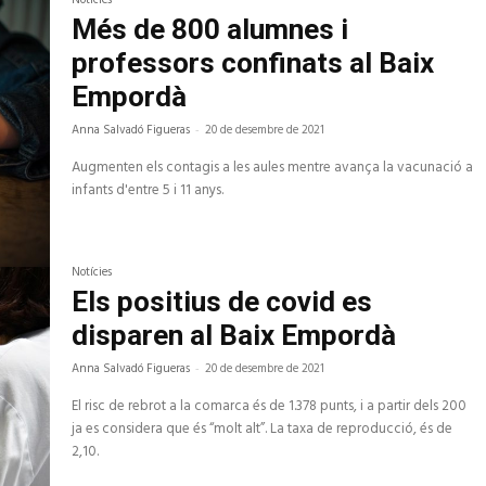
Notícies
Més de 800 alumnes i
professors confinats al Baix
Empordà
Anna Salvadó Figueras
-
20 de desembre de 2021
Augmenten els contagis a les aules mentre avança la vacunació a
infants d'entre 5 i 11 anys.
Notícies
Els positius de covid es
disparen al Baix Empordà
Anna Salvadó Figueras
-
20 de desembre de 2021
El risc de rebrot a la comarca és de 1.378 punts, i a partir dels 200
ja es considera que és “molt alt”. La taxa de reproducció, és de
2,10.