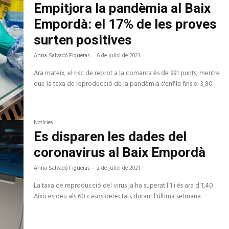
Empitjora la pandèmia al Baix
Empordà: el 17% de les proves
surten positives
Anna Salvadó Figueras
-
6 de juliol de 2021
Ara mateix, el risc de rebrot a la comarca és de 991 punts, mentre
que la taxa de reproducció de la pandèmia s'enfila fins el 3,80
Notícies
Es disparen les dades del
coronavirus al Baix Empordà
Anna Salvadó Figueras
-
2 de juliol de 2021
La taxa de reproducció del virus ja ha superat l'1 i és ara d'1,40.
Això es deu als 60 casos detectats durant l'última setmana