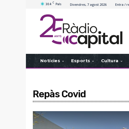
C
30.4
Pals
Divendres, 7 agost 2026
Entra / r
Notícies
Esports
Cultura
Repàs Covid