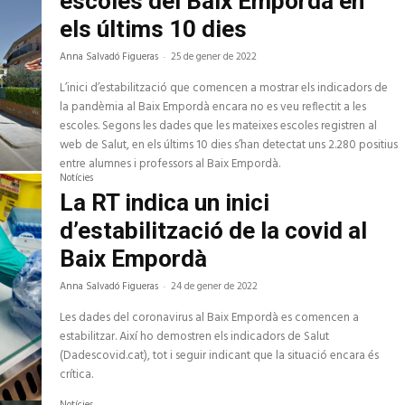
escoles del Baix Empordà en
els últims 10 dies
Anna Salvadó Figueras
-
25 de gener de 2022
L’inici d’estabilització que comencen a mostrar els indicadors de
la pandèmia al Baix Empordà encara no es veu reflectit a les
escoles. Segons les dades que les mateixes escoles registren al
web de Salut, en els últims 10 dies s’han detectat uns 2.280 positius
entre alumnes i professors al Baix Empordà.
Notícies
La RT indica un inici
d’estabilització de la covid al
Baix Empordà
Anna Salvadó Figueras
-
24 de gener de 2022
Les dades del coronavirus al Baix Empordà es comencen a
estabilitzar. Així ho demostren els indicadors de Salut
(Dadescovid.cat), tot i seguir indicant que la situació encara és
crítica.