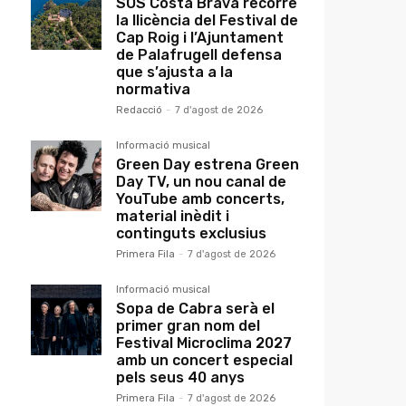
SOS Costa Brava recorre
la llicència del Festival de
Cap Roig i l’Ajuntament
de Palafrugell defensa
que s’ajusta a la
normativa
Redacció
-
7 d'agost de 2026
Informació musical
Green Day estrena Green
Day TV, un nou canal de
YouTube amb concerts,
material inèdit i
continguts exclusius
Primera Fila
-
7 d'agost de 2026
Informació musical
Sopa de Cabra serà el
primer gran nom del
Festival Microclima 2027
amb un concert especial
pels seus 40 anys
Primera Fila
-
7 d'agost de 2026