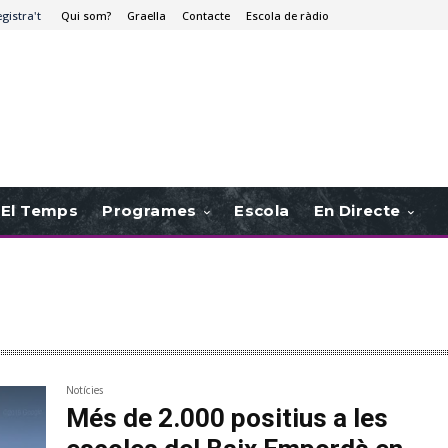
egistra't
Qui som?
Graella
Contacte
Escola de ràdio
El Temps
Programes
Escola
En Directe
Notícies
Més de 2.000 positius a les