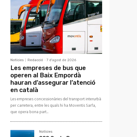
Notícies
Redacció
-
7 d'agost de 2026
Les empreses de bus que
operen al Baix Empordà
hauran d’assegurar l’atenció
en català
Les empreses concessionàries del transport interurbà
per carretera, entre les quals hi ha Moventis Sarfa,
que opera bona part...
Notícies