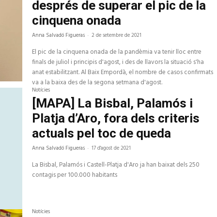
després de superar el pic de la
cinquena onada
Anna Salvadó Figueras
-
2 de setembre de 2021
El pic de la cinquena onada de la pandèmia va tenir lloc entre
finals de juliol i principis d'agost, i des de llavors la situació s'ha
anat estabilitzant. Al Baix Empordà, el nombre de casos confirmats
va a la baixa des de la segona setmana d'agost.
Notícies
[MAPA] La Bisbal, Palamós i
Platja d’Aro, fora dels criteris
actuals pel toc de queda
Anna Salvadó Figueras
-
17 d'agost de 2021
La Bisbal, Palamós i Castell-Platja d'Aro ja han baixat dels 250
contagis per 100.000 habitants
Notícies