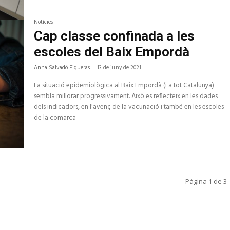
Notícies
Cap classe confinada a les
escoles del Baix Empordà
Anna Salvadó Figueras
-
13 de juny de 2021
La situació epidemiològica al Baix Empordà (i a tot Catalunya)
sembla millorar progressivament. Això es reflecteix en les dades
dels indicadors, en l'avenç de la vacunació i també en les escoles
de la comarca
Pàgina 1 de 3