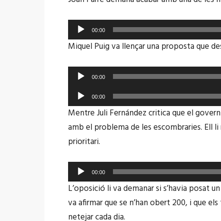
Reproductor
00:00
d'àudio
Miquel Puig va llençar una proposta que de
Reproductor
00:00
d'àudio
Reproductor
00:00
d'àudio
Mentre Juli Fernández critica que el gover
amb el problema de les escombraries. Ell li
prioritari.
Reproductor
00:00
d'àudio
L’oposició li va demanar si s’havia posat u
va afirmar que se n’han obert 200, i que els
netejar cada dia.