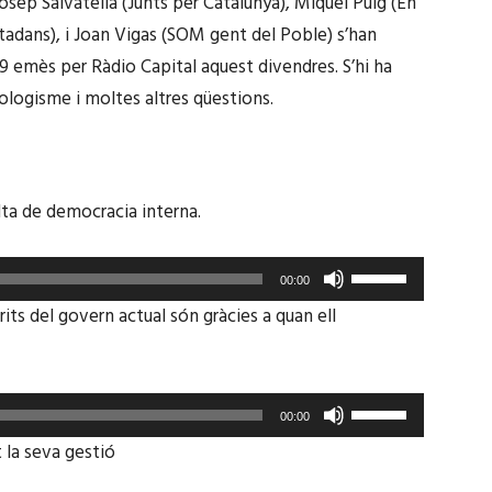
Josep Salvatella (Junts per Catalunya), Miquel Puig (En
tadans), i Joan Vigas (SOM gent del Poble) s’han
19 emès per Ràdio Capital aquest divendres. S’hi ha
ecologisme i moltes altres qüestions.
lta de democracia interna.
Feu
00:00
servir
its del govern actual són gràcies a quan ell
les
tecles
de
Feu
00:00
fletxa
servir
 la seva gestió
cap
les