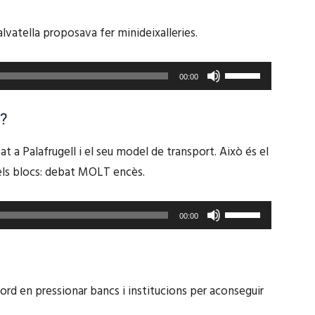
per
de
el
incrementar
a
fletxa
volum.
lvatella proposava fer minideixalleries.
o
incrementar
cap
disminuir
o
amunt/cap
Feu
el
00:00
disminuir
avall
servir
volum.
el
per
les
?
volum.
a
tecles
t a Palafrugell i el seu model de transport. Això és el
incrementar
de
els blocs: debat MOLT encès.
o
fletxa
disminuir
cap
el
Feu
amunt/cap
00:00
volum.
servir
avall
les
per
tecles
a
acord en pressionar bancs i institucions per aconseguir
de
incrementar
fletxa