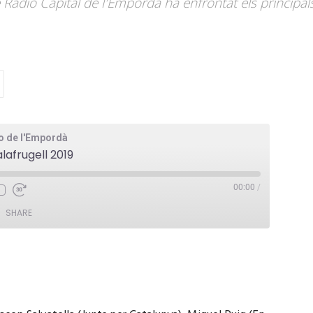
 Ràdio Capital de l'Empordà ha enfrontat els principal
io de l'Empordà
lafrugell 2019
00:00
/
SHARE