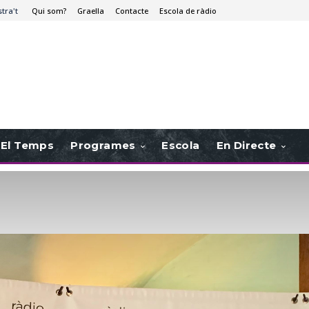
stra't
Qui som?
Graella
Contacte
Escola de ràdio
El Temps
Programes
Escola
En Directe