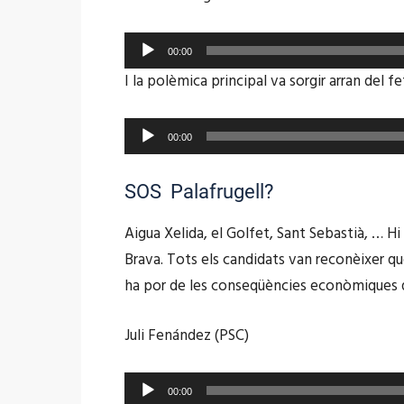
Reproductor
00:00
d'àudio
I la polèmica principal va sorgir arran del fe
Reproductor
00:00
d'àudio
SOS Palafrugell?
Aigua Xelida, el Golfet, Sant Sebastià, … Hi
Brava. Tots els candidats van reconèixer q
ha por de les conseqüències econòmiques q
Juli Fenández (PSC)
Reproductor
00:00