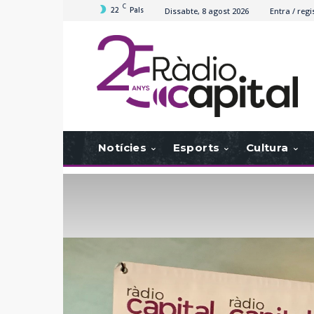
C
22
Pals
Dissabte, 8 agost 2026
Entra / regi
Notícies
Esports
Cultura