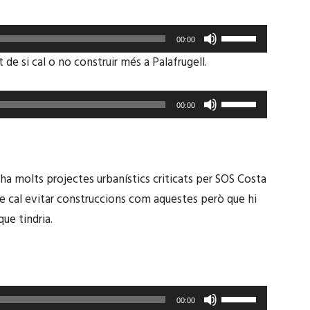
o
cap
disminuir
Feu
amunt/cap
el
00:00
servir
avall
t de si cal o no construir més a Palafrugell.
volum.
les
per
tecles
a
Feu
00:00
de
incrementar
servir
fletxa
o
les
cap
disminuir
tecles
amunt/cap
 ha molts projectes urbanístics criticats per SOS Costa
el
de
avall
ue cal evitar construccions com aquestes però que hi
volum.
fletxa
per
ue tindria.
cap
a
amunt/cap
incrementar
avall
o
per
disminuir
Feu
a
00:00