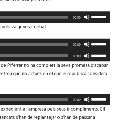
de
volum.
incrementar
avall
fletxa
o
per
Feu
cap
00:00
disminuir
a
servir
amunt/cap
sprés va generar debat
el
incrementar
les
avall
volum.
o
tecles
per
Feu
00:00
disminuir
de
a
servir
Feu
el
fletxa
00:00
incrementar
les
servir
volum.
n de Piferrer no ha complert la seva promesa d’acabar
cap
o
tecles
les
 retreu que no actués en el que el republicà considera
amunt/cap
disminuir
de
tecles
avall
el
fletxa
de
per
volum.
cap
fletxa
Feu
a
amunt/cap
00:00
cap
servir
incrementar
n expedient a l’empresa pels seus incompliments. Ell
avall
amunt/cap
les
o
 tancats s’han de replantejar o s’han de passar a
per
avall
tecles
disminuir
a