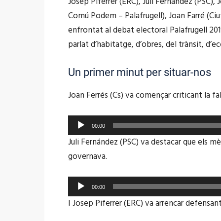
Josep Piferrer (ERC), Juli Fernández (PSC), 
Comú Podem – Palafrugell), Joan Farré (Ciu
enfrontat al debat electoral Palafrugell 20
EMBED
parlat d’habitatge, d’obres, del trànsit, d’
Un primer minut per situar-nos
Joan Ferrés (Cs) va començar criticant la fa
Reproductor
00:00
d'àudio
Juli Fernández (PSC) va destacar que els mèr
governava.
Reproductor
00:00
d'àudio
I Josep Piferrer (ERC) va arrencar defensant