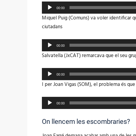
Reproductor
00:00
d'àudio
Miquel Puig (Comuns) va voler identificar q
ciutadans
Reproductor
00:00
d'àudio
Salvatella (JxCAT) remarcava que el seu gru
Reproductor
00:00
d'àudio
I per Joan Vigas (SOM), el problema és que 
Reproductor
00:00
d'àudio
On llencem les escombraries?
Joan Farré demana acabar amb una de les m