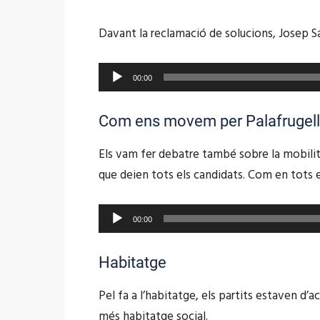
Davant la reclamació de solucions, Josep Sa
Reproductor
00:00
d'àudio
Com ens movem per Palafrugell
Els vam fer debatre també sobre la mobilita
que deien tots els candidats. Com en tots 
Reproductor
00:00
d'àudio
Habitatge
Pel fa a l’habitatge, els partits estaven d’
més habitatge social.