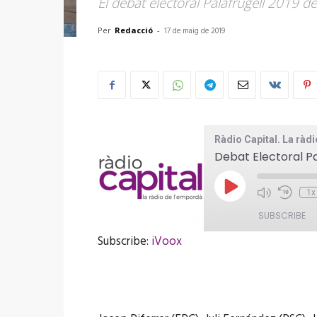
El debat electoral Palafrugell 2019 de
Per
Redacció
-
17 de maig de 2019
Ràdio Capital. La ràd
Debat Electoral Pa
Play
1x
Episode
SUBSCRIBE
Subscribe:
iVoox
SHARE
iVoox
RSS FEED
LINK