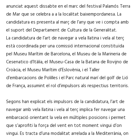
anunciat aquest dissabte en el marc del festival Palamós Terra
de Mar que se celebra a a la localitat baixempordanesa. La
candidatura es presenta al març de l’any que ve i compta amb
el suport del Departament de Cultura de la Generalitat.
La candidatura de l’art de navegar a vela llatina i vela al terç
està coordinada per una comissió internacional constituïda
pel Museu Marítim de Barcelona, el Museu de la Marineria de
Cesenatico d’Itàlia, el Museu-Casa de la Batana de Rovijno de
Croàcia, el Museu Marítim d’Eslovènia, i el Taller
d’embarcacions de Polilles i el Parc natural marí del golf de Lió
de França, assumint el rol d’impulsors als respectius territoris.
Segons han explicat els impulsors de la candidatura, l’art de
navegar amb vela llatina i vela al terç implica fer navegar una
embarcació orientant la vela en múltiples posicions i permet
que s’aprofiti la força del vent en tot moment vingui d’on
vingui. Es tracta d’una modalitat arrelada a la Mediterrània, on