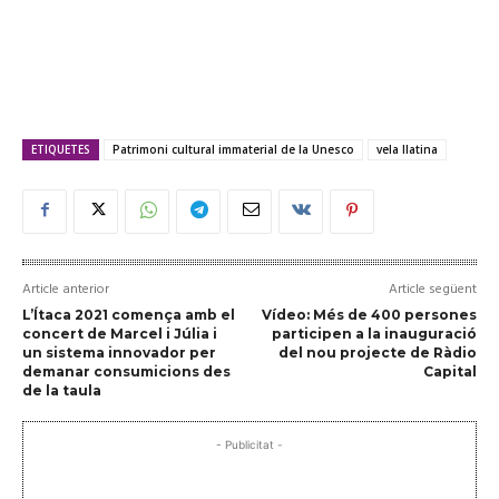
ETIQUETES
Patrimoni cultural immaterial de la Unesco
vela llatina
Article anterior
Article següent
L’Ítaca 2021 comença amb el
Vídeo: Més de 400 persones
concert de Marcel i Júlia i
participen a la inauguració
un sistema innovador per
del nou projecte de Ràdio
demanar consumicions des
Capital
de la taula
- Publicitat -