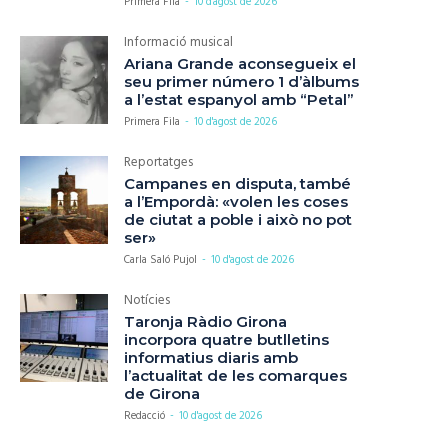
Primera Fila
-
10 d'agost de 2026
Informació musical
Ariana Grande aconsegueix el
seu primer número 1 d’àlbums
a l’estat espanyol amb “Petal”
Primera Fila
-
10 d'agost de 2026
Reportatges
Campanes en disputa, també
a l’Empordà: «volen les coses
de ciutat a poble i això no pot
ser»
Carla Saló Pujol
-
10 d'agost de 2026
Notícies
Taronja Ràdio Girona
incorpora quatre butlletins
informatius diaris amb
l’actualitat de les comarques
de Girona
Redacció
-
10 d'agost de 2026