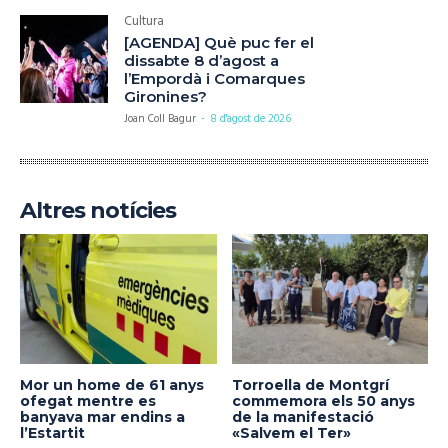
Cultura
[AGENDA] Què puc fer el
dissabte 8 d’agost a
l’Empordà i Comarques
Gironines?
Joan Coll Bagur
-
8 d'agost de 2026
Altres notícies
Mor un home de 61 anys
Torroella de Montgrí
ofegat mentre es
commemora els 50 anys
banyava mar endins a
de la manifestació
l’Estartit
«Salvem el Ter»