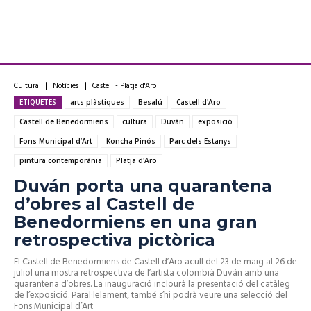
Cultura
Notícies
Castell - Platja d'Aro
ETIQUETES
arts plàstiques
Besalú
Castell d'Aro
Castell de Benedormiens
cultura
Duván
exposició
Fons Municipal d’Art
Koncha Pinós
Parc dels Estanys
pintura contemporània
Platja d'Aro
Duván porta una quarantena
d’obres al Castell de
Benedormiens en una gran
retrospectiva pictòrica
El Castell de Benedormiens de Castell d’Aro acull del 23 de maig al 26 de
juliol una mostra retrospectiva de l’artista colombià Duván amb una
quarantena d’obres. La inauguració inclourà la presentació del catàleg
de l’exposició. Paral·lelament, també s’hi podrà veure una selecció del
Fons Municipal d’Art