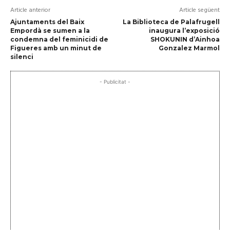
Article anterior
Article següent
Ajuntaments del Baix
La Biblioteca de Palafrugell
Empordà se sumen a la
inaugura l’exposició
condemna del feminicidi de
SHOKUNIN d’Ainhoa
Figueres amb un minut de
Gonzalez Marmol
silenci
- Publicitat -