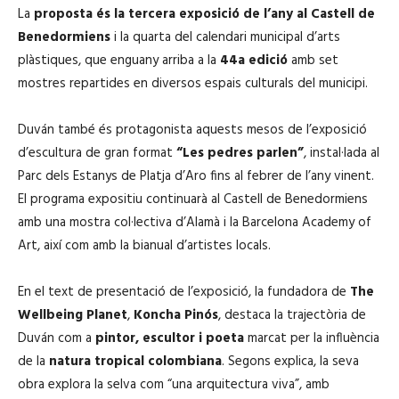
La
proposta és la tercera exposició de l’any al Castell de
Benedormiens
i la quarta del calendari municipal d’arts
plàstiques, que enguany arriba a la
44a edició
amb set
mostres repartides en diversos espais culturals del municipi.
Duván també és protagonista aquests mesos de l’exposició
d’escultura de gran format
“Les pedres parlen”
, instal·lada al
Parc dels Estanys de Platja d’Aro fins al febrer de l’any vinent.
El programa expositiu continuarà al Castell de Benedormiens
amb una mostra col·lectiva d’Alamà i la Barcelona Academy of
Art, així com amb la bianual d’artistes locals.
En el text de presentació de l’exposició, la fundadora de
The
Wellbeing Planet
,
Koncha Pinós
, destaca la trajectòria de
Duván com a
pintor, escultor i poeta
marcat per la influència
de la
natura tropical colombiana
. Segons explica, la seva
obra explora la selva com “una arquitectura viva”, amb