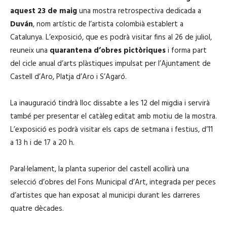
aquest 23 de maig
una mostra retrospectiva dedicada a
Duván
, nom artístic de l’artista colombià establert a
Catalunya. L’exposició, que es podrà visitar fins al 26 de juliol,
reuneix una
quarantena d’obres pictòriques
i forma part
del cicle anual d’arts plàstiques impulsat per l’Ajuntament de
Castell d’Aro, Platja d’Aro i S’Agaró.
La inauguració tindrà lloc dissabte a les 12 del migdia i servirà
també per presentar el catàleg editat amb motiu de la mostra.
L’exposició es podrà visitar els caps de setmana i festius, d’11
a 13 h i de 17 a 20 h.
Paral·lelament, la planta superior del castell acollirà una
selecció d’obres del Fons Municipal d’Art, integrada per peces
d’artistes que han exposat al municipi durant les darreres
quatre dècades.