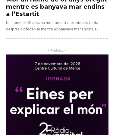
mentre es banyava mar endins
a l’Estartit
Un home de 61 anys ha mort aquest dissabte a la tarda
després d’ofegar-se mentre es banyava mar endins, a...
- Publicitat -