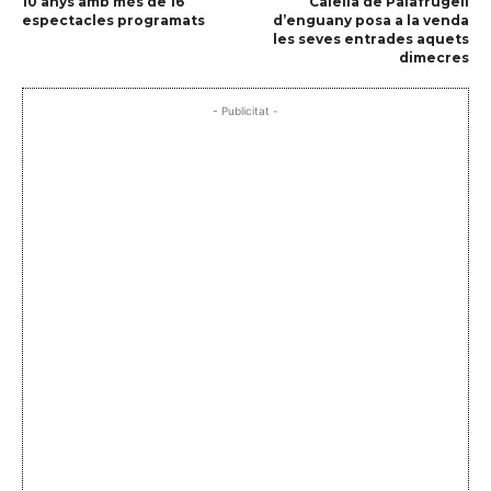
10 anys amb més de 16
Calella de Palafrugell
espectacles programats
d’enguany posa a la venda
les seves entrades aquets
dimecres
- Publicitat -