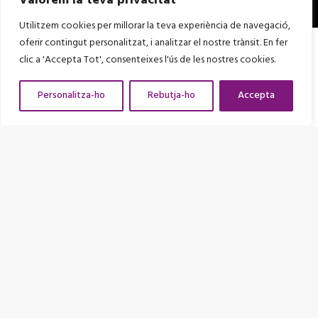
Valorem la teva privacitat
Utilitzem cookies per millorar la teva experiència de navegació,
oferir contingut personalitzat, i analitzar el nostre trànsit. En fer
Amb el suport de
clic a 'Accepta Tot', consenteixes l'ús de les nostres cookies.
Personalitza-ho
Rebutja-ho
Accepta
Entitat adherida