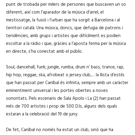
punt de trobada per milers de persones que buscaven un so
diferent, així com l’aparador de la música d’arrel, el
mestissatge, la fusió i l’urban que ha sorgit a Barcelona i al
territori català. Una música, doncs, que defugia de patrons i
tendències, amb grups i artistes que difícilment es podien
escoltar a la ràdio i que, gràcies a l’aposta ferma per la música
en directe, s’ha conectat amb el públic.
Soul, dancehall, funk, jungle, rumba, drum n’ bass, trance, rap,
hip hop, reggae, ska, afrobeat o jersey club,… la llista d’estils
que han passat per Caníbal és infinita, sempre amb un caràcter
eminentment universal i les portes obertes a noves
sonoritats. Pels escenaris de Sala Apolo i La (2) han passat
més de 700 artistes i prop de 500 DJs, alguns dels quals
estaran a la celebració del 19 de juny.
De fet, Caníbal no només ha estat un club, sinó que ha