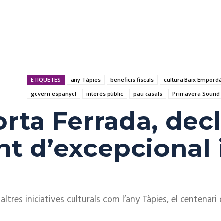
ETIQUETES
any Tàpies
beneficis fiscals
cultura Baix Empord
govern espanyol
interès públic
pau casals
Primavera Sound
orta Ferrada, dec
t d’excepcional 
ltres iniciatives culturals com l’any Tàpies, el centenar