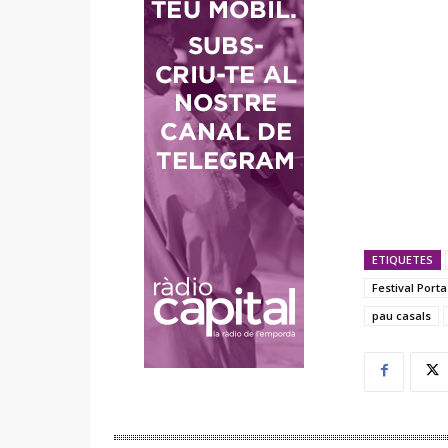
ETIQUETES
Festival Port
pau casals