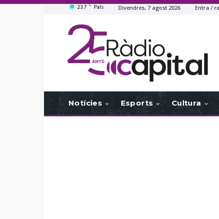
C
23.7
Pals
Divendres, 7 agost 2026
Entra / r
Notícies
Esports
Cultura