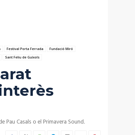
à
Festival Porta Ferrada
Fundació Miró
Sant Feliu de Guíxols
larat
interès
i de Pau Casals o el Primavera Sound.