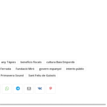
any Tàpies
beneficis fiscals
cultura Baix Empordà
a Ferrada
Fundació Miró
govern espanyol
interès públic
Primavera Sound
Sant Feliu de Guíxols