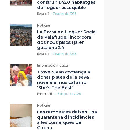
construir 1.420 habitatges
de lloguer assequible
Redacció
-
7 d'agost de 2026
Notícies
La Borsa de Lloguer Social
de Palafrugell incorpora
dos nous pisos i ja en
gestiona 24
Redacció
-
7 d'agost de 2026
Informació musical
Troye Sivan comença a
donar pistes de la seva
nova era musical amb
‘She’s The Best’
Primera Fila
-
6 d'agost de 2026
Notícies
Les tempestes deixen una
quarantena d’incidències
a les comarques de
Girona