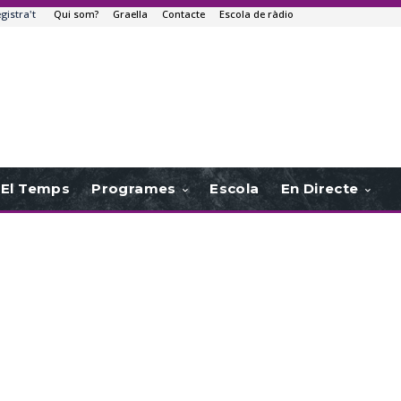
egistra't
Qui som?
Graella
Contacte
Escola de ràdio
El Temps
Programes
Escola
En Directe