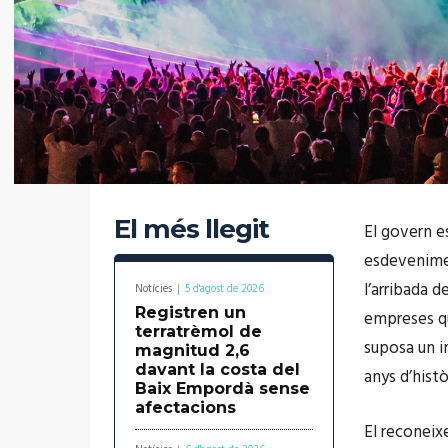
El més llegit
El govern e
esdevenimen
l’arribada d
Notícies
5 d'agost de 2026
Registren un
empreses qu
terratrèmol de
suposa un i
magnitud 2,6
davant la costa del
anys d’histò
Baix Empordà sense
afectacions
El reconeix