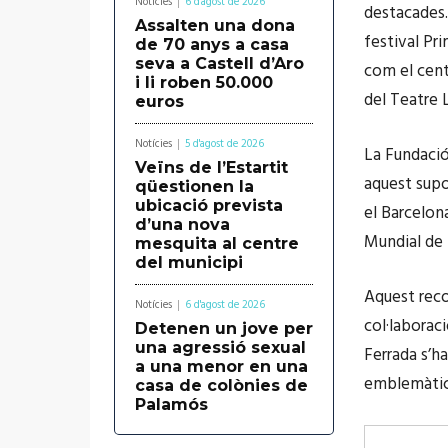
Notícies
6 d'agost de 2026
destacades.
Assalten una dona
festival Pr
de 70 anys a casa
seva a Castell d’Aro
com el cent
i li roben 50.000
del Teatre L
euros
Notícies
5 d'agost de 2026
La Fundació
Veïns de l’Estartit
aquest supo
qüestionen la
ubicació prevista
el Barcelon
d’una nova
Mundial de l
mesquita al centre
del municipi
Aquest reco
Notícies
6 d'agost de 2026
col·laboraci
Detenen un jove per
una agressió sexual
Ferrada s’h
a una menor en una
emblemàtics
casa de colònies de
Palamós