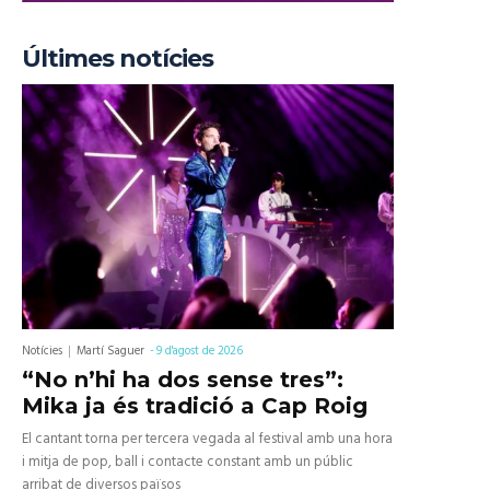
Últimes notícies
Notícies
Martí Saguer
-
9 d'agost de 2026
“No n’hi ha dos sense tres”:
Mika ja és tradició a Cap Roig
El cantant torna per tercera vegada al festival amb una hora
i mitja de pop, ball i contacte constant amb un públic
arribat de diversos països