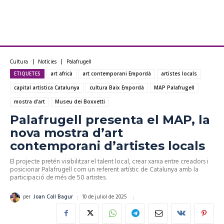
Cultura
Notícies
Palafrugell
ETIQUETES
art africà
art contemporani Empordà
artistes locals
capital artística Catalunya
cultura Baix Empordà
MAP Palafrugell
mostra d’art
Museu dei Boxxetti
Palafrugell presenta el MAP, la
nova mostra d’art
contemporani d’artistes locals
El projecte pretén visibilitzar el talent local, crear xarxa entre creadors i
posicionar Palafrugell com un referent artístic de Catalunya amb la
participació de més de 50 artistes.
10 de juliol de 2025
per
Joan Coll Bagur