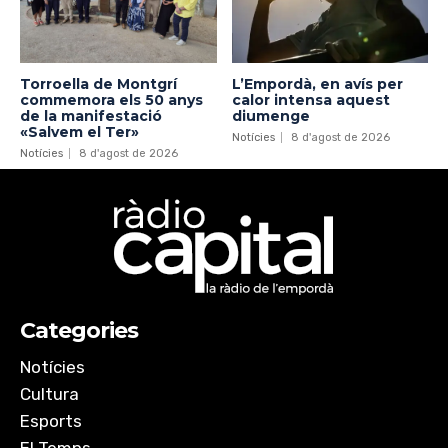
Torroella de Montgrí
L’Empordà, en avís per
commemora els 50 anys
calor intensa aquest
de la manifestació
diumenge
«Salvem el Ter»
Notícies
8 d'agost de 2026
Notícies
8 d'agost de 2026
Categories
Notícies
Cultura
Esports