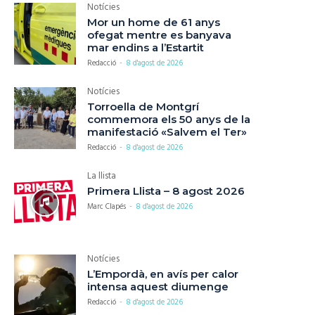
Notícies
Mor un home de 61 anys
ofegat mentre es banyava
mar endins a l’Estartit
Redacció
-
8 d'agost de 2026
Notícies
Torroella de Montgrí
commemora els 50 anys de la
manifestació «Salvem el Ter»
Redacció
-
8 d'agost de 2026
La llista
Primera Llista – 8 agost 2026
Marc Clapés
-
8 d'agost de 2026
Notícies
L’Empordà, en avís per calor
intensa aquest diumenge
Redacció
-
8 d'agost de 2026