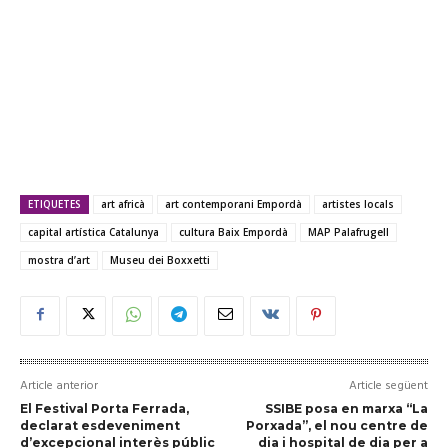
ETIQUETES
art africà
art contemporani Empordà
artistes locals
capital artística Catalunya
cultura Baix Empordà
MAP Palafrugell
mostra d’art
Museu dei Boxxetti
Article anterior
Article següent
El Festival Porta Ferrada,
SSIBE posa en marxa “La
declarat esdeveniment
Porxada”, el nou centre de
d’excepcional interès públic
dia i hospital de dia per a