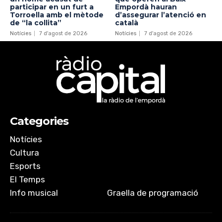
participar en un furt a
Empordà hauran
Torroella amb el mètode
d’assegurar l’atenció en
de “la collita”
català
Notícies
7 d'agost de 2026
Notícies
7 d'agost de 2026
Categories
Notícies
Cultura
Esports
El Temps
Info musical
Graella de programació