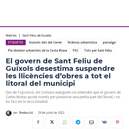
Notícies
Sant Feliu de Guíxols
ETIQUETES
Guíxols des del Carrer
llicència urbanística
paisatge
Pla director urbanístic de la Costa Brava
PSC
Tots per Sant Feliu
El govern de Sant Feliu de
Guíxols desestima suspendre
les llicències d’obres a tot el
litoral del municipi
Des de l'oposició, els Comuns asseguren no entendre que el govern de
Carles Motas aposti només per preservar una petita part del litoral, i no
ho faci en la seva totalitat
29 de juliol de 2022
per
Redacció