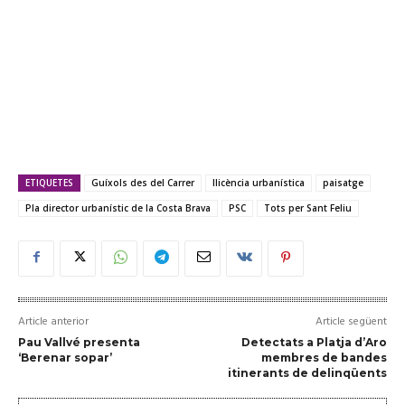
ETIQUETES
Guíxols des del Carrer
llicència urbanística
paisatge
Pla director urbanístic de la Costa Brava
PSC
Tots per Sant Feliu
Article anterior
Article següent
Pau Vallvé presenta
Detectats a Platja d’Aro
‘Berenar sopar’
membres de bandes
itinerants de delinqüents