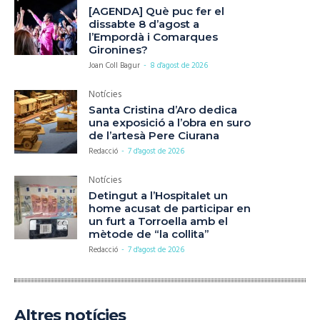
[AGENDA] Què puc fer el
dissabte 8 d’agost a
l’Empordà i Comarques
Gironines?
Joan Coll Bagur
-
8 d'agost de 2026
Notícies
Santa Cristina d’Aro dedica
una exposició a l’obra en suro
de l’artesà Pere Ciurana
Redacció
-
7 d'agost de 2026
Notícies
Detingut a l’Hospitalet un
home acusat de participar en
un furt a Torroella amb el
mètode de “la collita”
Redacció
-
7 d'agost de 2026
Altres notícies