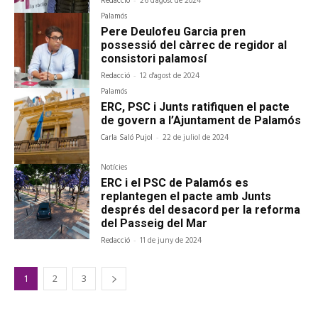
Redacció
26 d'agost de 2024
Palamós
Pere Deulofeu Garcia pren
possessió del càrrec de regidor al
consistori palamosí
Redacció
-
12 d'agost de 2024
Palamós
ERC, PSC i Junts ratifiquen el pacte
de govern a l’Ajuntament de Palamós
Carla Saló Pujol
-
22 de juliol de 2024
Notícies
ERC i el PSC de Palamós es
replantegen el pacte amb Junts
després del desacord per la reforma
del Passeig del Mar
Redacció
-
11 de juny de 2024
1
2
3