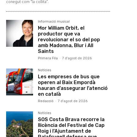
conegut com “la collita”.
Informació musical
Mor William Orbit, el
productor que va
revolucionar el so del pop
amb Madonna, Blur i All
Saints
Primera Fila
-
7 d'agost de 2026
Notícies
Les empreses de bus que
operen al Baix Empordà
hauran d’assegurar l’atenció
en català
Redacció
-
7 d'agost de 2026
Notícies
SOS Costa Brava recorre la
llicència del Festival de Cap
Roig i l’Ajuntament de
Palafrugell defensa que