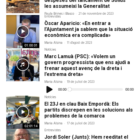
despeses del tancament de Solius
les assumeixi la Generalitat
Paula Brines i Blasco
-
21 de novembre de 2023
Entrevistes
Òscar Aparicio: «En entrar a
l’Ajuntament ja sabíem que la situació
econòmica era complicada»
Maria Alsina
-
11 d'agost de 2023
01:00:01
Notícies
Marc Lamuà (PSC): «Volem un
govern progressista que ens ajudi a
frenar aquest avenç de la dreta i
l’extrema dreta»
Maria Alsina
-
19 de juliol de 2023
Reproductor
d'àudio
00:00
00:00
Notícies
El 23J en clau Baix Empordà: Els
partits discrepen en les solucions als
problemes de la comarca
Maria Alsina
-
17 de juliol de 2023
02:01:14
Entrevistes
Jordi Soler (Junts): Hem reeditat el