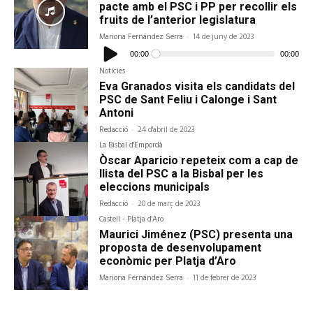
pacte amb el PSC i PP per recollir els
fruits de l’anterior legislatura
Mariona Fernández Serra
-
14 de juny de 2023
Reproductor
d'àudio
00:00
00:00
Notícies
Eva Granados visita els candidats del
PSC de Sant Feliu i Calonge i Sant
Antoni
Redacció
-
24 d'abril de 2023
La Bisbal d'Empordà
Òscar Aparicio repeteix com a cap de
llista del PSC a la Bisbal per les
eleccions municipals
Redacció
-
20 de març de 2023
Castell - Platja d'Aro
Maurici Jiménez (PSC) presenta una
proposta de desenvolupament
econòmic per Platja d’Aro
Mariona Fernández Serra
-
11 de febrer de 2023