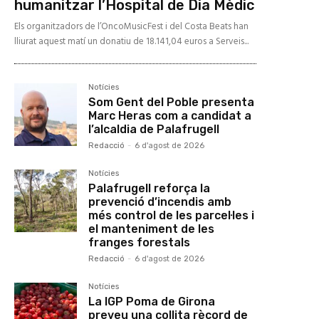
humanitzar l’Hospital de Dia Mèdic
Els organitzadors de l’OncoMusicFest i del Costa Beats han
lliurat aquest matí un donatiu de 18.141,04 euros a Serveis...
Notícies
Som Gent del Poble presenta
Marc Heras com a candidat a
l’alcaldia de Palafrugell
Redacció
-
6 d'agost de 2026
Notícies
Palafrugell reforça la
prevenció d’incendis amb
més control de les parcel·les i
el manteniment de les
franges forestals
Redacció
-
6 d'agost de 2026
Notícies
La IGP Poma de Girona
preveu una collita rècord de