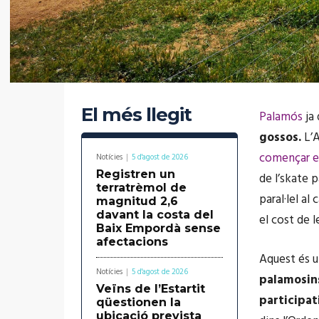
El més llegit
Palamós
ja 
gossos.
L’A
començar el
Notícies
5 d'agost de 2026
Registren un
de l’skate 
terratrèmol de
paral·lel al
magnitud 2,6
davant la costa del
el cost de 
Baix Empordà sense
afectacions
Aquest és u
Notícies
5 d'agost de 2026
palamosins
Veïns de l’Estartit
participat
qüestionen la
ubicació prevista