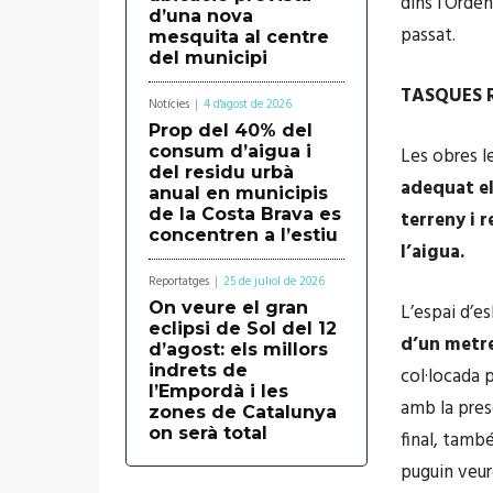
dins l’Orde
d’una nova
passat.
mesquita al centre
del municipi
TASQUES 
Notícies
4 d'agost de 2026
Prop del 40% del
consum d’aigua i
Les obres l
del residu urbà
adequat el
anual en municipis
de la Costa Brava es
terreny i r
concentren a l’estiu
l’aigua.
Reportatges
25 de juliol de 2026
On veure el gran
L’espai d’e
eclipsi de Sol del 12
d’un metr
d’agost: els millors
indrets de
col·locada 
l’Empordà i les
amb la presè
zones de Catalunya
on serà total
final, tamb
puguin veur