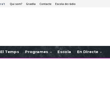
tra't
Qui som?
Graella
Contacte
Escola de ràdio
El Temps
Programes
Escola
En Directe