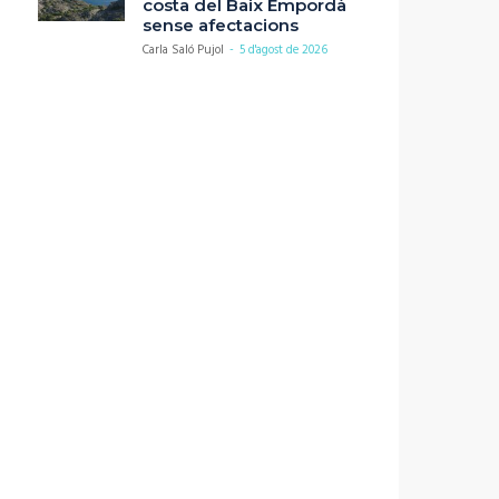
costa del Baix Empordà
sense afectacions
Carla Saló Pujol
-
5 d'agost de 2026