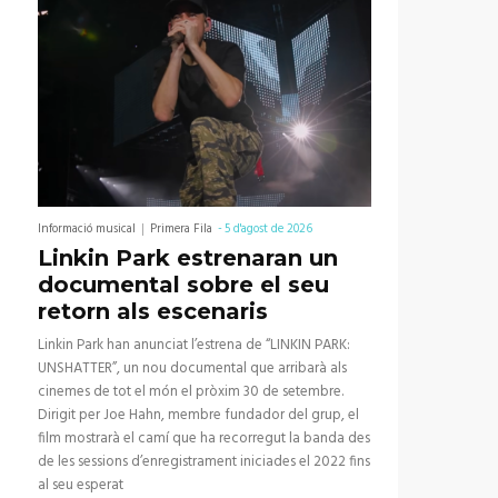
Informació musical
Primera Fila
-
5 d'agost de 2026
Linkin Park estrenaran un
documental sobre el seu
retorn als escenaris
Linkin Park han anunciat l’estrena de “LINKIN PARK:
UNSHATTER”, un nou documental que arribarà als
cinemes de tot el món el pròxim 30 de setembre.
Dirigit per Joe Hahn, membre fundador del grup, el
film mostrarà el camí que ha recorregut la banda des
de les sessions d’enregistrament iniciades el 2022 fins
al seu esperat