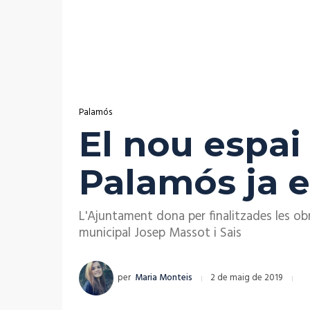
Palamós
El nou espai
Palamós ja e
L'Ajuntament dona per finalitzades les obr
municipal Josep Massot i Sais
per
Maria Monteis
2 de maig de 2019