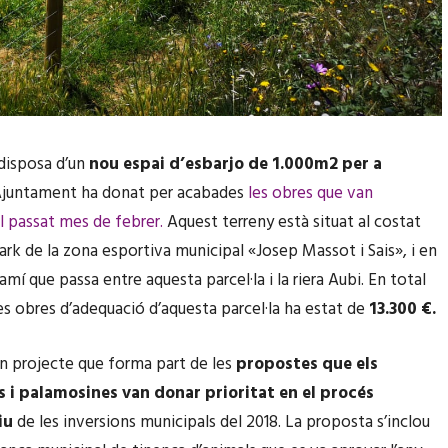
disposa d’un
nou espai d’esbarjo de 1.000m2 per a
juntament ha donat per acabades
les obres que van
 passat mes de febrer.
Aquest terreny està situat al costat
park de la zona esportiva municipal «Josep Massot i Sais», i en
 camí que passa entre aquesta parcel·la i la riera Aubi. En total
les obres d’adequació d’aquesta parcel·la ha estat de
13.300 €.
n projecte que forma part de les
propostes que els
 i palamosines van donar prioritat en el procés
iu
de les inversions municipals del 2018. La proposta s’inclou