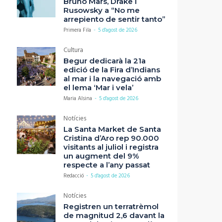
Bruno Mars, Drake i
Rusowsky a “No me
arrepiento de sentir tanto”
Primera Fila
-
5 d'agost de 2026
Cultura
Begur dedicarà la 21a
edició de la Fira d’Indians
al mar i la navegació amb
el lema ‘Mar i vela’
Maria Alsina
-
5 d'agost de 2026
Notícies
La Santa Market de Santa
Cristina d’Aro rep 90.000
visitants al juliol i registra
un augment del 9%
respecte a l’any passat
Redacció
-
5 d'agost de 2026
Notícies
Registren un terratrèmol
de magnitud 2,6 davant la