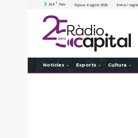
C
25.4
Pals
Dijous, 6 agost 2026
Entra / regis
Notícies
Esports
Cultura