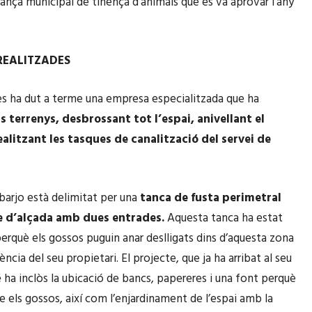
nança municipal de tinença d’animals que es va aprovar l’any
REALITZADES
es ha dut a terme una empresa especialitzada que ha
s terrenys, desbrossant tot l’espai, anivellant el
ealitzant les tasques de canalització del servei de
sbarjo està delimitat per una
tanca de fusta perimetral
e d’alçada amb dues entrades.
Aquesta tanca ha estat
perquè els gossos puguin anar deslligats dins d’aquesta zona
ncia del seu propietari. El projecte, que ja ha arribat al seu
é ha inclòs la ubicació de bancs, papereres i una font perquè
e els gossos, així com l’enjardinament de l’espai amb la