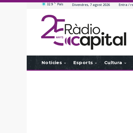
C
32.9
Pals
Divendres, 7 agost 2026
Entra / r
Notícies
Esports
Cultura