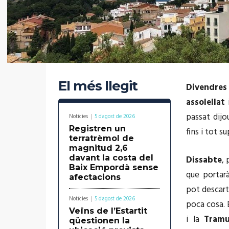
El més llegit
Divendres
assolellat
passat dijo
Notícies
5 d'agost de 2026
Registren un
fins i tot s
terratrèmol de
magnitud 2,6
davant la costa del
Dissabte
,
Baix Empordà sense
que portarà
afectacions
pot descart
Notícies
5 d'agost de 2026
poca cosa. 
Veïns de l’Estartit
i la
Tramu
qüestionen la