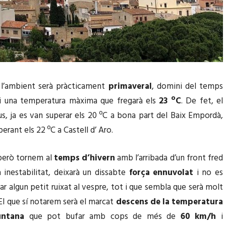
l’ambient serà pràcticament
primaveral
, domini del temps
i una temperatura màxima que fregarà els
23 ºC
. De fet, el
us, ja es van superar els 20 ºC a bona part del Baix Empordà,
uperant els 22 ºC a Castell d’ Aro.
 però tornem al
temps d’hivern
amb l’arribada d’un front fred
 inestabilitat, deixarà un dissabte
força ennuvolat
i no es
ar algun petit ruixat al vespre, tot i que sembla que serà molt
El que sí notarem serà el marcat
descens de la temperatura
ntana
que pot bufar amb cops de més de
60 km/h
i