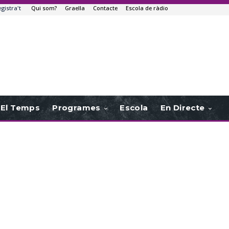
egistra't
Qui som?
Graella
Contacte
Escola de ràdio
El Temps
Programes
Escola
En Directe