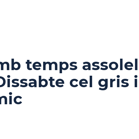
b temps assolell
Dissabte cel gris 
mic