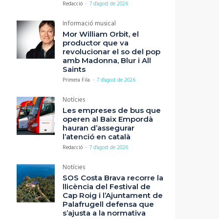
Redacció
-
7 d'agost de 2026
Informació musical
Mor William Orbit, el
productor que va
revolucionar el so del pop
amb Madonna, Blur i All
Saints
Primera Fila
-
7 d'agost de 2026
Notícies
Les empreses de bus que
operen al Baix Empordà
hauran d’assegurar
l’atenció en català
Redacció
-
7 d'agost de 2026
Notícies
SOS Costa Brava recorre la
llicència del Festival de
Cap Roig i l’Ajuntament de
Palafrugell defensa que
s’ajusta a la normativa