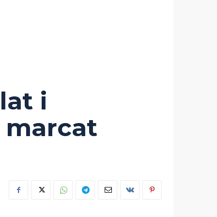
at i
i marcat