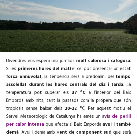
Divendres ens espera una jornada
molt calorosa i xafogosa
.
Si les
primeres hores del matí
el cel pot presentar un estat
força ennuvolat
, la tendència serà a predomini del
temps
assolellat durant les hores centrals del dia i tarda
. La
temperatura pot superar els
37 ºC
a l’interior del Baix
Empordà amb nits, tant la passada com la propera que són
tropicals sense baixar dels
20-22 º
C. Per aquest motiu el
Servei Meteorològic de Catalunya ha emès un a
vís de perill
per calor intensa
que afecta al Baix Empordà
avui i també
demà
. Avui i demà amb v
ent de component sud
que serà