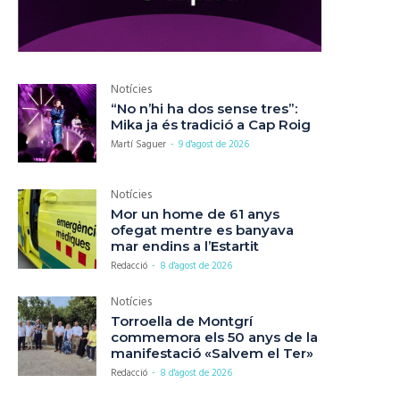
Notícies
“No n’hi ha dos sense tres”:
Mika ja és tradició a Cap Roig
Martí Saguer
-
9 d'agost de 2026
Notícies
Mor un home de 61 anys
ofegat mentre es banyava
mar endins a l’Estartit
Redacció
-
8 d'agost de 2026
Notícies
Torroella de Montgrí
commemora els 50 anys de la
manifestació «Salvem el Ter»
Redacció
-
8 d'agost de 2026