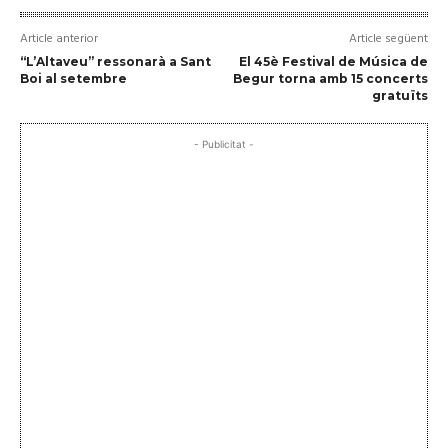
Article anterior
Article següent
“L’Altaveu” ressonarà a Sant
El 45è Festival de Música de
Boi al setembre
Begur torna amb 15 concerts
gratuïts
- Publicitat -