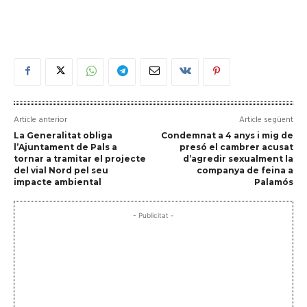
Article anterior
Article següent
La Generalitat obliga
Condemnat a 4 anys i mig de
l’Ajuntament de Pals a
presó el cambrer acusat
tornar a tramitar el projecte
d’agredir sexualment la
del vial Nord pel seu
companya de feina a
impacte ambiental
Palamós
- Publicitat -