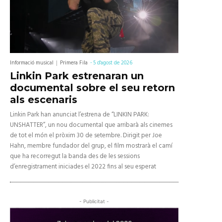
Informació musical
Primera Fila
-
5 d'agost de 2026
Linkin Park estrenaran un
documental sobre el seu retorn
als escenaris
Linkin Park han anunciat l’estrena de “LINKIN PARK:
UNSHATTER”, un nou documental que arribarà als cinemes
de tot el món el pròxim 30 de setembre. Dirigit per Joe
Hahn, membre fundador del grup, el film mostrarà el camí
que ha recorregut la banda des de les sessions
d’enregistrament iniciades el 2022 fins al seu esperat
- Publicitat -