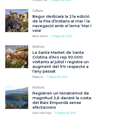
Primera Fila
-
5 d'agost de 2026
Cultura
Begur dedicarà la 21a edició
de la Fira d’Indians al mar i la
navegació amb el lema ‘Mar i
vela’
Maria Alsina
-
5 d'agost de 2026
Notícies
La Santa Market de Santa
Cristina d’Aro rep 90.000
visitants al juliol i registra un
augment del 9% respecte a
l’any passat
Redacció
-
5 d'agost de 2026
Notícies
Registren un terratrèmol de
magnitud 2,6 davant la costa
del Baix Empordà sense
afectacions
Carla Saló Pujol
-
5 d'agost de 2026