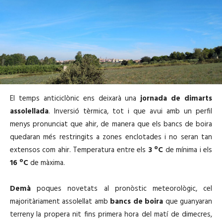
El temps anticiclònic ens deixarà una
jornada de dimarts
assolellada
. Inversió tèrmica, tot i que avui amb un perfil
menys pronunciat que ahir, de manera que els bancs de boira
quedaran més restringits a zones enclotades i no seran tan
extensos com ahir. Temperatura entre els
3 ºC
de mínima i els
16 ºC
de màxima.
Demà
poques novetats al pronòstic meteorològic, cel
majoritàriament assolellat amb
bancs de boira
que guanyaran
terreny la propera nit fins primera hora del matí de dimecres,