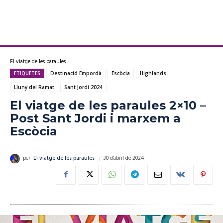
El viatge de les paraules
ETIQUETES
Destinació Empordà
Escòcia
Highlands
Lluny del Ramat
Sant Jordi 2024
El viatge de les paraules 2×10 –
Post Sant Jordi i marxem a
Escòcia
30 d'abril de 2024
per
El viatge de les paraules