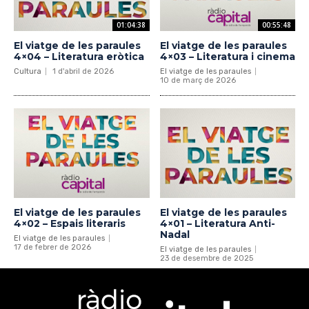
01:04:38
00:55:48
El viatge de les paraules
El viatge de les paraules
4×04 – Literatura eròtica
4×03 – Literatura i cinema
Cultura
1 d'abril de 2026
El viatge de les paraules
10 de març de 2026
El viatge de les paraules
El viatge de les paraules
4×02 – Espais literaris
4×01 – Literatura Anti-
Nadal
El viatge de les paraules
17 de febrer de 2026
El viatge de les paraules
23 de desembre de 2025