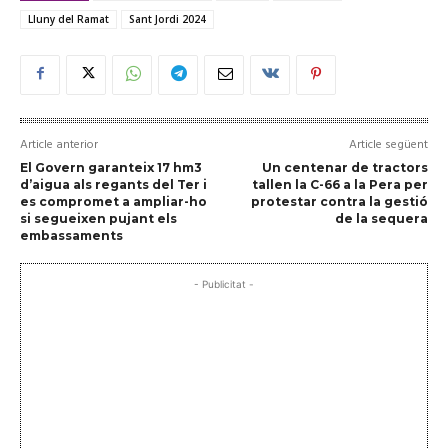
Lluny del Ramat
Sant Jordi 2024
Article anterior
Article següent
El Govern garanteix 17 hm3
Un centenar de tractors
d’aigua als regants del Ter i
tallen la C-66 a la Pera per
es compromet a ampliar-ho
protestar contra la gestió
si segueixen pujant els
de la sequera
embassaments
- Publicitat -