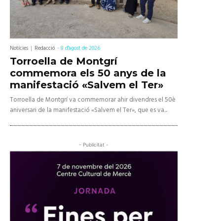
Notícies
Redacció
-
8 d'agost de 2026
Torroella de Montgrí
commemora els 50 anys de la
manifestació «Salvem el Ter»
Torroella de Montgrí va commemorar ahir divendres el 50è
aniversari de la manifestació «Salvem el Ter», que es va...
- Publicitat -