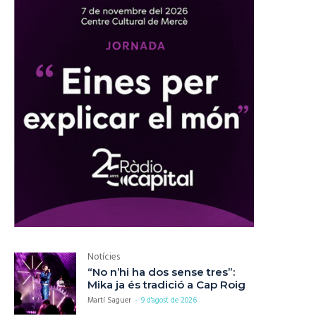
Notícies
“No n’hi ha dos sense tres”:
Mika ja és tradició a Cap Roig
Martí Saguer
-
9 d'agost de 2026