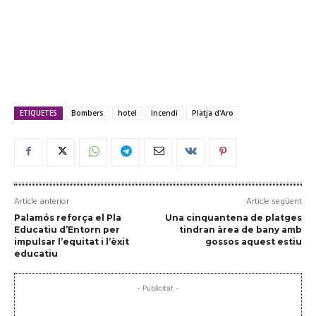
ETIQUETES
Bombers
hotel
Incendi
Platja d'Aro
Article anterior
Article següent
Palamós reforça el Pla
Una cinquantena de platges
Educatiu d’Entorn per
tindran àrea de bany amb
impulsar l’equitat i l’èxit
gossos aquest estiu
educatiu
- Publicitat -