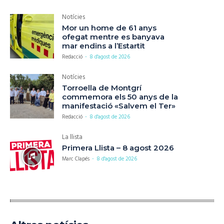
Notícies
Mor un home de 61 anys
ofegat mentre es banyava
mar endins a l’Estartit
Redacció
-
8 d'agost de 2026
Notícies
Torroella de Montgrí
commemora els 50 anys de la
manifestació «Salvem el Ter»
Redacció
-
8 d'agost de 2026
La llista
Primera Llista – 8 agost 2026
Marc Clapés
-
8 d'agost de 2026