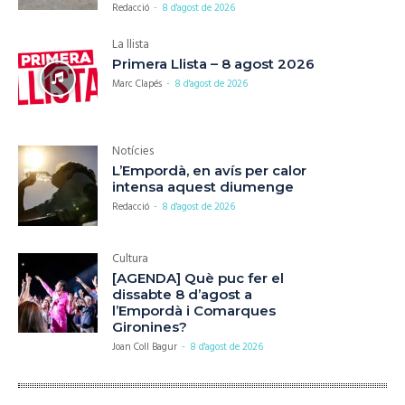
Redacció
-
8 d'agost de 2026
La llista
Primera Llista – 8 agost 2026
Marc Clapés
-
8 d'agost de 2026
Notícies
L’Empordà, en avís per calor
intensa aquest diumenge
Redacció
-
8 d'agost de 2026
Cultura
[AGENDA] Què puc fer el
dissabte 8 d’agost a
l’Empordà i Comarques
Gironines?
Joan Coll Bagur
-
8 d'agost de 2026