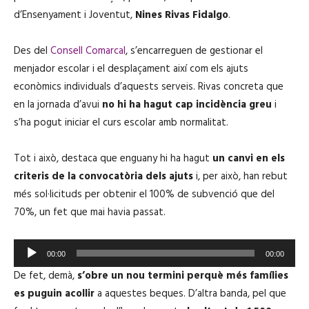
d’Ensenyament i Joventut,
Nines Rivas Fidalgo
.
Des del
Consell Comarcal
, s’encarreguen de gestionar el
menjador escolar i el desplaçament així com els ajuts
econòmics individuals d’aquests serveis. Rivas concreta que
en la jornada d’avui
no hi ha hagut cap incidència greu
i
s’ha pogut iniciar el curs escolar amb normalitat.
Tot i això, destaca que enguany hi ha hagut
un canvi en els
criteris de la convocatòria dels ajuts
i, per això, han rebut
més sol·licituds per obtenir el 100% de subvenció que del
70%, un fet que mai havia passat.
R
00:00
00:00
e
De fet, demà,
s’obre un nou termini perquè més famílies
p
es puguin acollir
a aquestes beques. D’altra banda, pel que
r