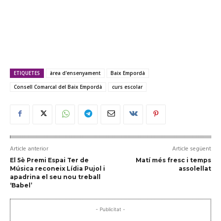
ETIQUETES
àrea d'ensenyament
Baix Empordà
Consell Comarcal del Baix Empordà
curs escolar
Article anterior
Article següent
El 5è Premi Espai Ter de
Matí més fresc i temps
Música reconeix Lídia Pujol i
assolellat
apadrina el seu nou treball
‘Babel’
- Publicitat -