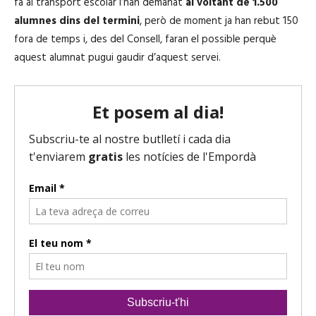
fa al transport escolar l’han demanat
al voltant de 1.500
o
alumnes dins del termini
, però de moment ja han rebut 150
d
fora de temps i, des del Consell, faran el possible perquè
u
aquest alumnat pugui gaudir d’aquest servei.
c
t
o
r
d
'
à
u
d
i
o