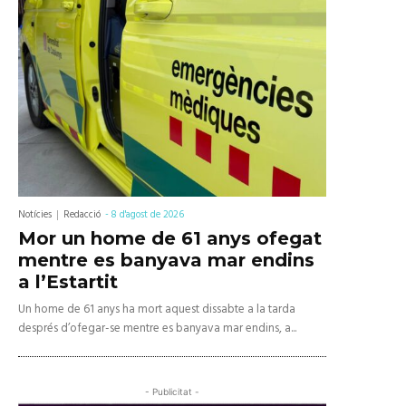
Notícies
Redacció
-
8 d'agost de 2026
Mor un home de 61 anys ofegat
mentre es banyava mar endins
a l’Estartit
Un home de 61 anys ha mort aquest dissabte a la tarda
després d’ofegar-se mentre es banyava mar endins, a...
- Publicitat -