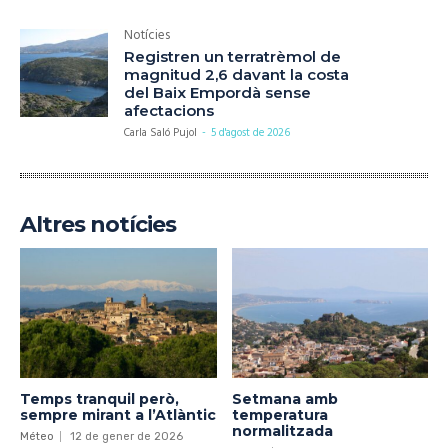
Notícies
Registren un terratrèmol de
magnitud 2,6 davant la costa
del Baix Empordà sense
afectacions
Carla Saló Pujol
-
5 d'agost de 2026
Altres notícies
Temps tranquil però,
Setmana amb
sempre mirant a l’Atlàntic
temperatura
normalitzada
Méteo
12 de gener de 2026