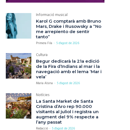
Informació musical
Karol G comptarà amb Bruno
Mars, Drake i Rusowsky a “No
me arrepiento de sentir
tanto”
Primera Fila
-
5 d'agost de 2026
Cultura
Begur dedicarà la 21a edició
de la Fira d’Indians al mar i la
navegació amb el lema ‘Mar i
vela’
Maria Alsina
-
5 d'agost de 2026
Notícies
La Santa Market de Santa
Cristina d’Aro rep 90.000
visitants al juliol i registra un
augment del 9% respecte a
l’any passat
Redacció
-
5 d'agost de 2026