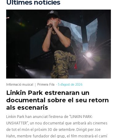
Últimes notícies
Informació musical
Primera Fila
-
5 d'agost de 2026
Linkin Park estrenaran un
documental sobre el seu retorn
als escenaris
Linkin Park han anunciat l’estrena de “LINKIN PARK:
UNSHATTER”, un nou documental que arribarà als cinemes
de tot el món el pròxim 30 de setembre. Dirigit per Joe
Hahn, membre fundador del grup, el film mostrarà el camí