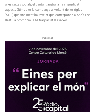
a les xarxes socials, el cantant australià ha intensificat
aquests últims dies la campanya al voltant de les sigles
“STB”, que finalment ha revelat que corresponen a ‘She’s The
Best’. La promoció ja ha traspassat les xarxes
- Publicitat -