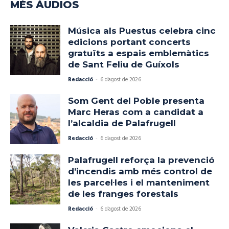
MÉS ÀUDIOS
Música als Puestus celebra cinc
edicions portant concerts
gratuïts a espais emblemàtics
de Sant Feliu de Guíxols
Redacció
-
6 d'agost de 2026
Som Gent del Poble presenta
Marc Heras com a candidat a
l’alcaldia de Palafrugell
Redacció
-
6 d'agost de 2026
Palafrugell reforça la prevenció
d’incendis amb més control de
les parcel·les i el manteniment
de les franges forestals
Redacció
-
6 d'agost de 2026