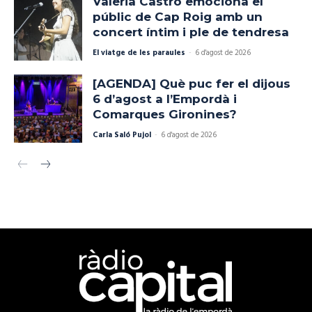
Valeria Castro emociona el
públic de Cap Roig amb un
concert íntim i ple de tendresa
El viatge de les paraules
-
6 d'agost de 2026
[AGENDA] Què puc fer el dijous
6 d’agost a l’Empordà i
Comarques Gironines?
Carla Saló Pujol
-
6 d'agost de 2026