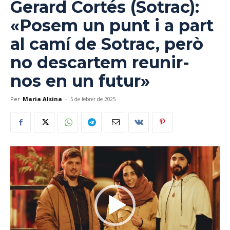
Gerard Cortés (Sotrac):
«Posem un punt i a part
al camí de Sotrac, però
no descartem reunir-
nos en un futur»
Per
Maria Alsina
-
5 de febrer de 2025
Reproductor
de
vídeo