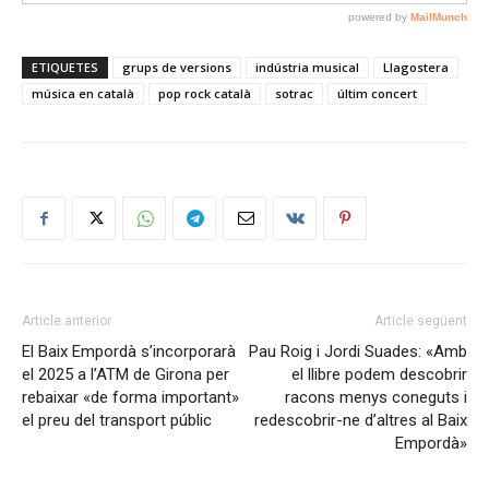
ETIQUETES
grups de versions
indústria musical
Llagostera
música en català
pop rock català
sotrac
últim concert
Article anterior
Article següent
El Baix Empordà s’incorporarà
Pau Roig i Jordi Suades: «Amb
el 2025 a l’ATM de Girona per
el llibre podem descobrir
rebaixar «de forma important»
racons menys coneguts i
el preu del transport públic
redescobrir-ne d’altres al Baix
Empordà»