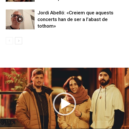
Jordi Abelló: «Creiem que aquests
concerts han de ser a l’abast de
tothom»
Reproductor
de
vídeo