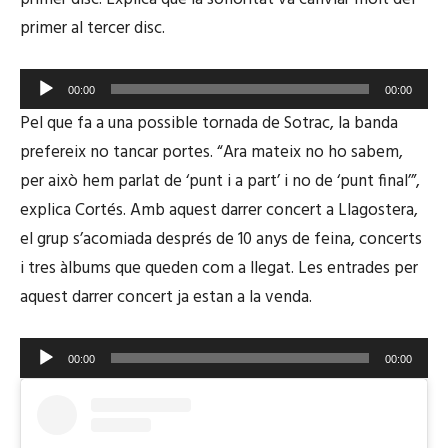
primer al tercer disc.
Reproductor
00:00
00:00
d'àudio
Pel que fa a una possible tornada de Sotrac, la banda
prefereix no tancar portes. “Ara mateix no ho sabem,
per això hem parlat de ‘punt i a part’ i no de ‘punt final’”,
explica Cortés. Amb aquest darrer concert a Llagostera,
el grup s’acomiada després de 10 anys de feina, concerts
i tres àlbums que queden com a llegat. Les entrades per
aquest darrer concert ja estan a la venda.
Reproductor
00:00
00:00
d'àudio