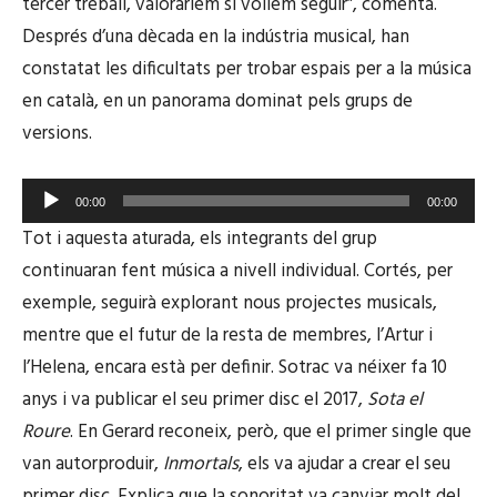
tercer treball, valoraríem si volíem seguir”, comenta.
Després d’una dècada en la indústria musical, han
constatat les dificultats per trobar espais per a la música
en català, en un panorama dominat pels grups de
versions.
Reproductor
00:00
00:00
d'àudio
Tot i aquesta aturada, els integrants del grup
continuaran fent música a nivell individual. Cortés, per
exemple, seguirà explorant nous projectes musicals,
mentre que el futur de la resta de membres, l’Artur i
l’Helena, encara està per definir. Sotrac va néixer fa 10
anys i va publicar el seu primer disc el 2017,
Sota el
Roure
. En Gerard reconeix, però, que el primer single que
van autorproduir,
Inmortals
, els va ajudar a crear el seu
primer disc. Explica que la sonoritat va canviar molt del