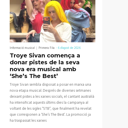
Informació musical
Primera Fila
-
6 d'agost de 2026
Troye Sivan comença a
donar pistes de la seva
nova era musical amb
‘She’s The Best’
Troye Sivan sembla disposat a posar en marxa una
nova etapa musical. Després de diverses setmanes
deixant pistes a les xarxes socials, el cantant australià
ha intensificat aquests últims dies la campanya al
voltant de les sigles “STB”, que finalment ha revelat
que corresponen a ‘She’s The Best’. La promoció ja
ha traspassat les xarxes