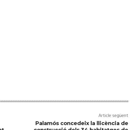
Article següent
Palamós concedeix la llicència de
at
construcció dels 34 habitatges de