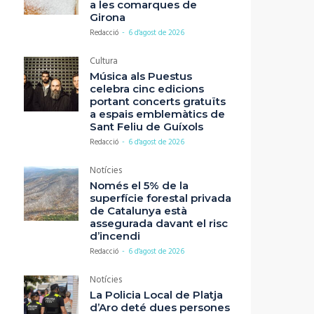
a les comarques de
Girona
Redacció
-
6 d'agost de 2026
Cultura
Música als Puestus
celebra cinc edicions
portant concerts gratuïts
a espais emblemàtics de
Sant Feliu de Guíxols
Redacció
-
6 d'agost de 2026
Notícies
Només el 5% de la
superfície forestal privada
de Catalunya està
assegurada davant el risc
d’incendi
Redacció
-
6 d'agost de 2026
Notícies
La Policia Local de Platja
d’Aro deté dues persones