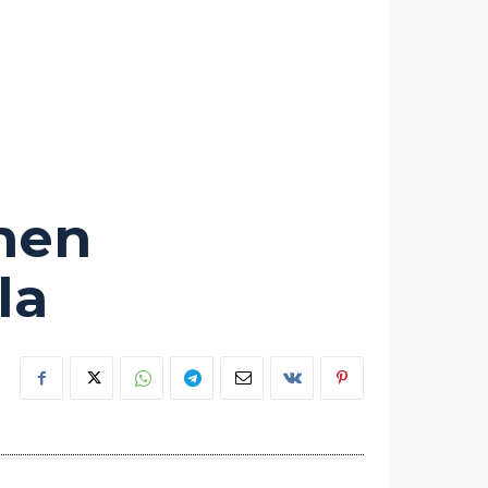
enen
la