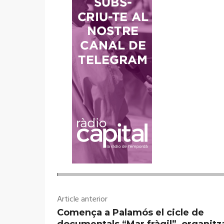
Article anterior
Comença a Palamós el cicle de
documentals “Mar fràgil”, organitz