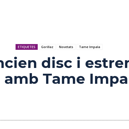
ETIQUETES
Gorillaz
Novetats
Tame Impala
ncien disc i estr
ió amb Tame Impa