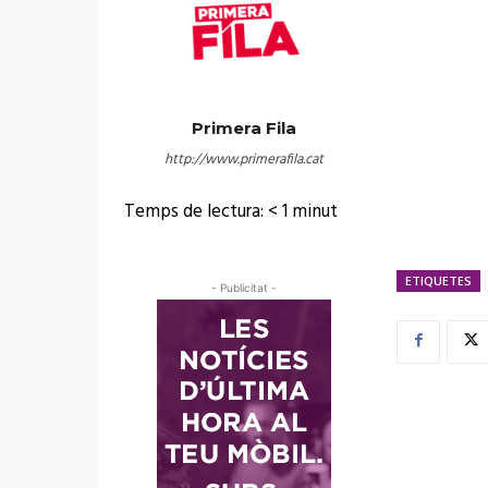
Primera Fila
http://www.primerafila.cat
Temps de lectura:
< 1
minut
ETIQUETES
- Publicitat -