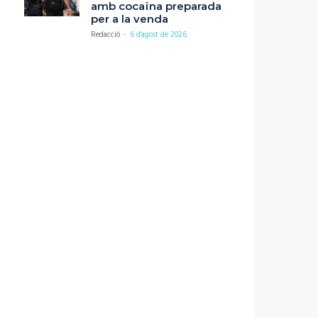
amb cocaïna preparada
per a la venda
Redacció
-
6 d'agost de 2026