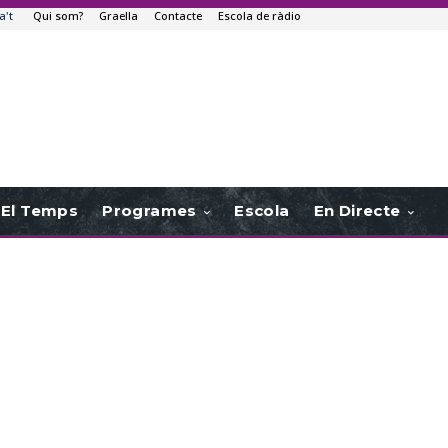
a't
Qui som?
Graella
Contacte
Escola de ràdio
El Temps
Programes
Escola
En Directe