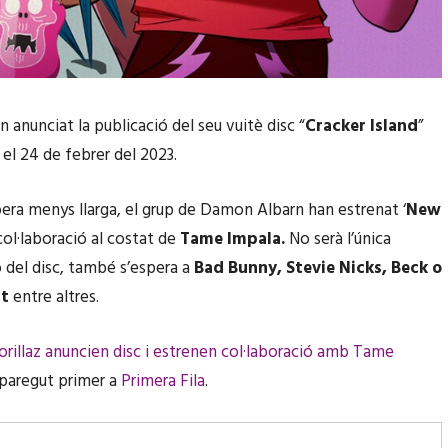
 anunciat la publicació del seu vuitè disc “
Cracker Island
”
 el 24 de febrer del 2023.
spera menys llarga, el grup de Damon Albarn han estrenat ‘
New
 col·laboració al costat de
Tame Impala.
No serà l’única
ó del disc, també s’espera a
Bad Bunny, Stevie Nicks, Beck o
t
entre altres.
orillaz anuncien disc i estrenen col·laboració amb Tame
paregut primer a
Primera Fila
.