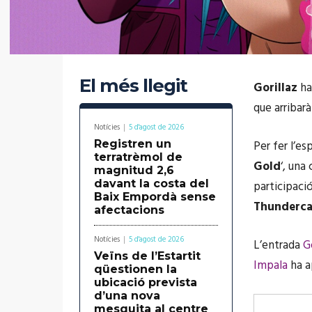
El més llegit
Gorillaz
han
que arribarà
Notícies
5 d'agost de 2026
Registren un
Per fer l’e
terratrèmol de
Gold
‘, una
magnitud 2,6
davant la costa del
participaci
Baix Empordà sense
Thunderca
afectacions
Notícies
5 d'agost de 2026
L’entrada
G
Veïns de l’Estartit
Impala
ha a
qüestionen la
ubicació prevista
d’una nova
mesquita al centre