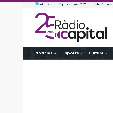
C
22
Pals
Dijous, 6 agost 2026
Entra / registr
Notícies
Esports
Cultura