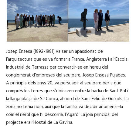
p
d
r
'
o
à
d
u
u
d
c
i
t
Josep Ensesa (1892-1981) va ser un apassionat de
o
o
l’arquitectura que es va formar a França, Anglaterra i a l’Escola
r
Industrial de Terrassa per convertir-se en hereu del
d
conglomerat d’empreses del seu pare, Josep Ensesa Pujades.
'
A principis dels anys 20, va persuadir al seu pare per a que
à
comprés les terres que s’ubicaven entre la badia de Sant Pol i
u
la llarga platja de Sa Conca, al nord de Sant Feliu de Guíxols. La
d
zona no tenia nom, així que la família va decidir anomenar-la
i
com el rierol que hi descorria, l’Agaró. La joia principal del
o
projecte era l’Hostal de La Gavina.