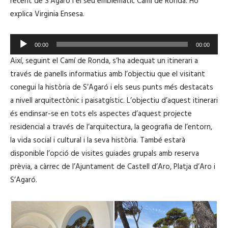
recent de S’Agaró i el seu emblemàtic Camí de Ronda. Ho
explica Virginia Ensesa.
R
00:00
00:00
e
Així, seguint el Camí de Ronda, s’ha adequat un itinerari a
p
través de panells informatius amb l’objectiu que el visitant
r
conegui la història de S’Agaró i els seus punts més destacats
o
a nivell arquitectònic i paisatgístic. L’objectiu d’aquest itinerari
d
és endinsar-se en tots els aspectes d’aquest projecte
u
residencial a través de l’arquitectura, la geografia de l’entorn,
c
la vida social i cultural i la seva història. També estarà
t
disponible l’opció de visites guiades grupals amb reserva
o
prèvia, a càrrec de l’Ajuntament de Castell d’Aro, Platja d’Aro i
r
S’Agaró.
d
'
à
u