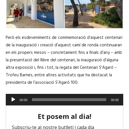
d
i
o
Però els esdeveniments de commemoració d’aquest centenari
de la inauguració i creació d’aquest camí de ronda continuaran
en els propers mesos – concretament fins a finals d’any – amb
la presentació del llibre del centenari, la inauguració d’alguna
altra exposició i, fins i tot, la regata del Centenari S’Agaró –
Trofeu Barnes, entre altres activitats que ha destacat la
presidenta de l’associació S’Agaró 100.
R
00:00
00:00
e
p
r
o