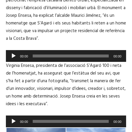
patrocinat l’empresa catalana Benito Urban, especialitzada en
disseny i fabricació d’il·luminació i mobiliari urbà. El monument a
Josep Ensesa, ha explicat l’alcalde Maurici Jiménez, “és un
homenatge que S’Agaró i els seus habitants li reten a un home
visionari, que va impulsar un projecte residencial de referència
a la Costa Brava”.
R
00:00
00:00
e
Virginia Ensesa, presidenta de l’associació S’Agaró 100 i neta
p
de l’homenatjat, ha assegurat que l’estàtua del seu avi, que
r
s’ha fet a partir d’una fotografia, “transmet la manera de fer
o
d’un innovador, visionari, impulsor d’idees, creador i, sobretot,
d
un home amb determinació. Josep Ensesa creia en les seves
u
idees i les executava”.
c
t
R
o
00:00
00:00
e
r