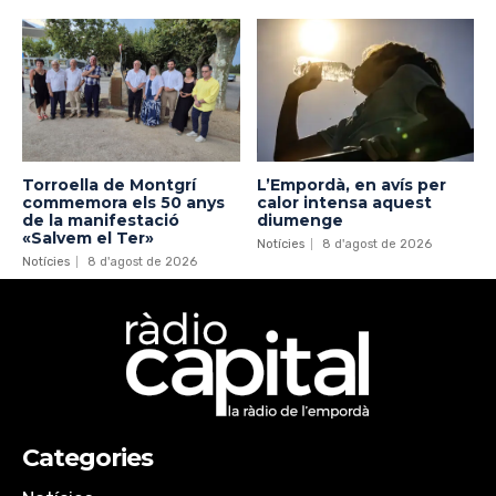
Torroella de Montgrí
L’Empordà, en avís per
commemora els 50 anys
calor intensa aquest
de la manifestació
diumenge
«Salvem el Ter»
Notícies
8 d'agost de 2026
Notícies
8 d'agost de 2026
Categories