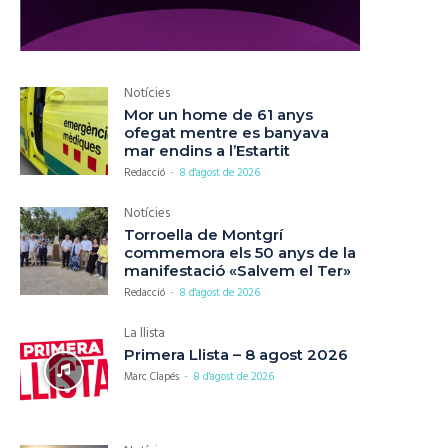
Notícies
Mor un home de 61 anys
ofegat mentre es banyava
mar endins a l’Estartit
Redacció
-
8 d'agost de 2026
Notícies
Torroella de Montgrí
commemora els 50 anys de la
manifestació «Salvem el Ter»
Redacció
-
8 d'agost de 2026
La llista
Primera Llista – 8 agost 2026
Marc Clapés
-
8 d'agost de 2026