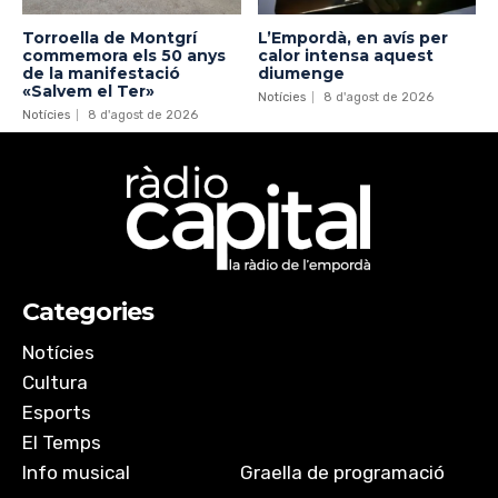
Torroella de Montgrí
L’Empordà, en avís per
commemora els 50 anys
calor intensa aquest
de la manifestació
diumenge
«Salvem el Ter»
Notícies
8 d'agost de 2026
Notícies
8 d'agost de 2026
Categories
Notícies
Cultura
Esports
El Temps
Info musical
Graella de programació