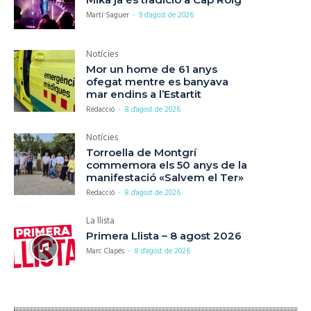
Martí Saguer
-
9 d'agost de 2026
Notícies
Mor un home de 61 anys
ofegat mentre es banyava
mar endins a l’Estartit
Redacció
-
8 d'agost de 2026
Notícies
Torroella de Montgrí
commemora els 50 anys de la
manifestació «Salvem el Ter»
Redacció
-
8 d'agost de 2026
La llista
Primera Llista – 8 agost 2026
Marc Clapés
-
8 d'agost de 2026