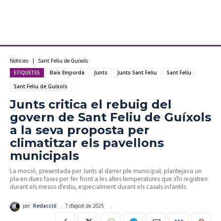
Notícies
Sant Feliu de Guíxols
ETIQUETES
Baix Empordà
Junts
Junts Sant Feliu
Sant Feliu
Sant Feliu de Guíxols
Junts critica el rebuig del
govern de Sant Feliu de Guíxols
a la seva proposta per
climatitzar els pavellons
municipals
La moció, presentada per Junts al darrer ple municipal, plantejava un
pla en dues fases per fer front a les altes temperatures que s’hi registren
durant els mesos d’estiu, especialment durant els casals infantils
7 d'agost de 2025
per
Redacció