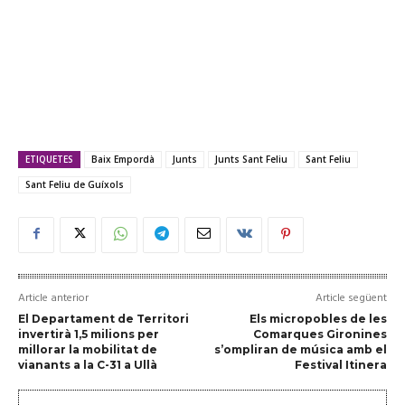
ETIQUETES
Baix Empordà
Junts
Junts Sant Feliu
Sant Feliu
Sant Feliu de Guíxols
Article anterior
Article següent
El Departament de Territori
Els micropobles de les
invertirà 1,5 milions per
Comarques Gironines
millorar la mobilitat de
s’ompliran de música amb el
vianants a la C-31 a Ullà
Festival Itinera