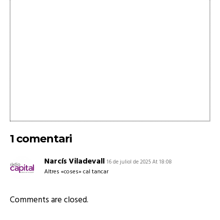
1 comentari
Narcís Viladevall
16 de juliol de 2025 At 18:08
Altres «coses» cal tancar
Comments are closed.