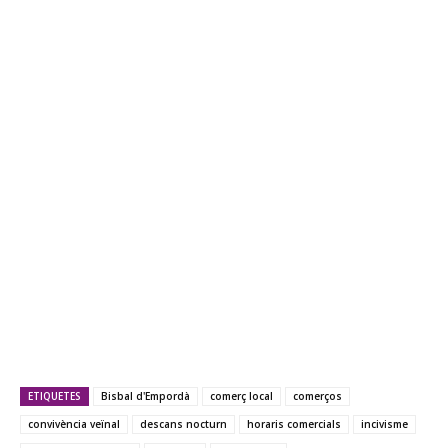
ETIQUETES
Bisbal d'Empordà
comerç local
comerços
convivència veïnal
descans nocturn
horaris comercials
incivisme