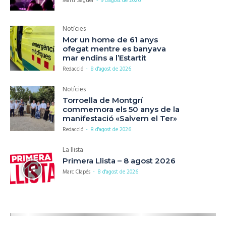
Martí Saguer
-
9 d'agost de 2026
Notícies
Mor un home de 61 anys
ofegat mentre es banyava
mar endins a l’Estartit
Redacció
-
8 d'agost de 2026
Notícies
Torroella de Montgrí
commemora els 50 anys de la
manifestació «Salvem el Ter»
Redacció
-
8 d'agost de 2026
La llista
Primera Llista – 8 agost 2026
Marc Clapés
-
8 d'agost de 2026