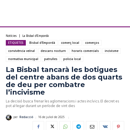
Notícies
La Bisbal d'Empordà
ETIQUETES
Bisbal d'Empordà
comerç local
comerços
convivència veïnal
descans nocturn
horaris comercials
incivisme
normativa municipal
patrulles
policia local
La Bisbal tancarà les botigues
del centre abans de dos quarts
de deu per combatre
l’incivisme
La decisió busca frenar les aglomeracions i actes incívics. El decret es
pot al·legar durant un període de vint dies
16 de juliol de 2025
per
Redacció