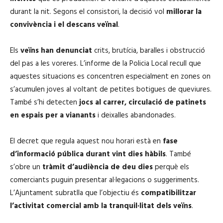
durant la nit. Segons el consistori, la decisió vol
millorar la
convivència i el descans veïnal
.
Els
veïns han denunciat
crits, brutícia, baralles i obstrucció
del pas a les voreres. L’informe de la Policia Local recull que
aquestes situacions es concentren especialment en zones on
s’acumulen joves al voltant de petites botigues de queviures.
També s’hi detecten
jocs al carrer, circulació de patinets
en espais per a vianants
i deixalles abandonades.
El decret que regula aquest nou horari està en
fase
d’informació pública durant vint dies hàbils
. També
s’obre un
tràmit d’audiència de deu dies
perquè els
comerciants puguin presentar al·legacions o suggeriments.
L’Ajuntament subratlla que l’objectiu és
compatibilitzar
l’activitat comercial amb la tranquil·litat dels veïns
.