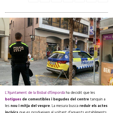
L’Ajuntament de la Bisbal d’Empordà
ha decidit que les
botigues
de comestibles i begudes del centre
tanquin a
les
nou i mitja del vespre
. La mesura busca
reduir els actes
incívics
que es produeixen al voltant d’aquests establiments