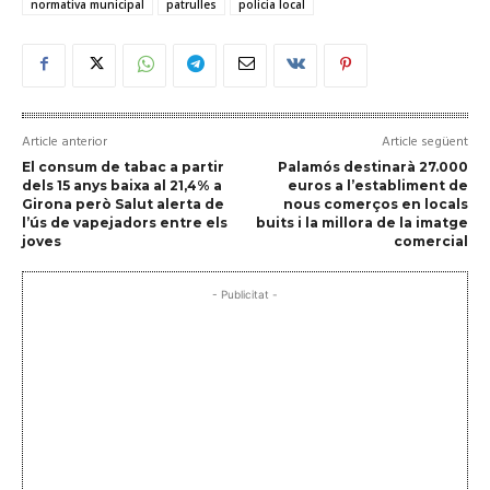
normativa municipal
patrulles
policia local
Article anterior
Article següent
El consum de tabac a partir
Palamós destinarà 27.000
dels 15 anys baixa al 21,4% a
euros a l’establiment de
Girona però Salut alerta de
nous comerços en locals
l’ús de vapejadors entre els
buits i la millora de la imatge
joves
comercial
- Publicitat -