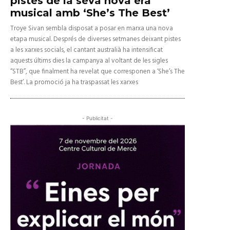
pistes de la seva nova era
musical amb ‘She’s The Best’
Troye Sivan sembla disposat a posar en marxa una nova
etapa musical. Després de diverses setmanes deixant pistes
a les xarxes socials, el cantant australià ha intensificat
aquests últims dies la campanya al voltant de les sigles
“STB”, que finalment ha revelat que corresponen a ‘She’s The
Best’. La promoció ja ha traspassat les xarxes
- Publicitat -