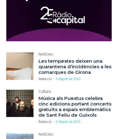
Notícies
Les tempestes deixen una
quarantena d’incidències a les
comarques de Girona
Redacció
-
6 d'agost de 2026
Cultura
Música als Puestus celebra
cinc edicions portant concerts
gratuïts a espais emblemàtics
de Sant Feliu de Guíxols
Redacció
-
6 d'agost de 2026
Notícies