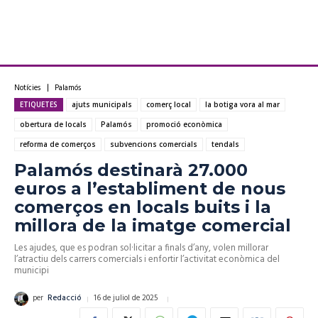
Notícies
Palamós
ETIQUETES
ajuts municipals
comerç local
la botiga vora al mar
obertura de locals
Palamós
promoció econòmica
reforma de comerços
subvencions comercials
tendals
Palamós destinarà 27.000
euros a l’establiment de nous
comerços en locals buits i la
millora de la imatge comercial
Les ajudes, que es podran sol·licitar a finals d’any, volen millorar
l’atractiu dels carrers comercials i enfortir l’activitat econòmica del
municipi
16 de juliol de 2025
per
Redacció