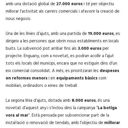
amb una dotació global de
27.000 euros
i té per objectiu
millorar l’activitat als carrers comercials i afavorir la creació de
nous negocis.
Una de les línies d’ajuts, amb una partida de
19.000 euros
, es
dirigeix a les persones que obrin nous establiments en locals
buits. La subvenció pot arribar fins als
3.000 euros
per
projecte. Enguany, com a novetat, es podran acollir a l’ajut
tots els locals del municipi, encara que no estiguin dins d’un
eix comercial consolidat. A més, es prioritzaran les
despeses
en reformes menors
i en
equipaments bàsics
com
mobiliari, ordinadors o eines de treball.
La segona línia d’ajuts, dotada amb
8.000 euros
, és una
novetat d’aquest any i s’inclou dins la campanya “
La botiga
vora al mar
”. Està pensada per subvencionar part de la
instal·lació o renovació de tendals, amb l’objectiu de
millorar