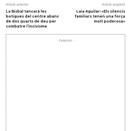
Article anterior
Article següent
La Bisbal tancarà les
Laia Aguilar: «Els silencis
botigues del centre abans
familiars tenen una força
de dos quarts de deu per
molt poderosa»
combatre l’incivisme
- Publicitat -