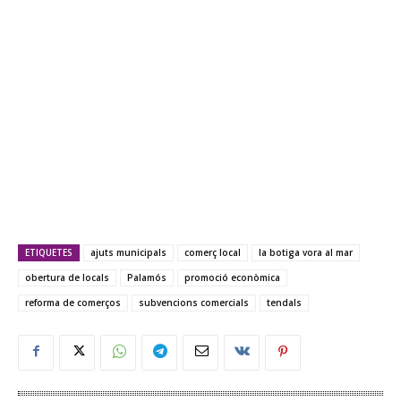
ETIQUETES
ajuts municipals
comerç local
la botiga vora al mar
obertura de locals
Palamós
promoció econòmica
reforma de comerços
subvencions comercials
tendals