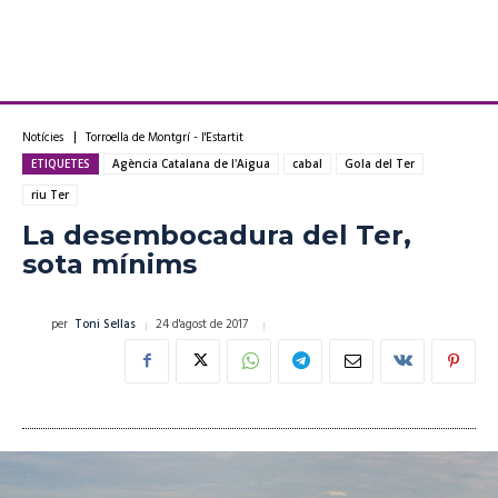
Notícies
Torroella de Montgrí - l'Estartit
ETIQUETES
Agència Catalana de l'Aigua
cabal
Gola del Ter
riu Ter
La desembocadura del Ter,
sota mínims
24 d'agost de 2017
per
Toni Sellas