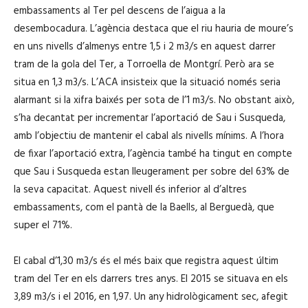
embassaments al Ter pel descens de l’aigua a la
desembocadura. L’agència destaca que el riu hauria de moure’s
en uns nivells d’almenys entre 1,5 i 2 m3/s en aquest darrer
tram de la gola del Ter, a Torroella de Montgrí. Però ara se
situa en 1,3 m3/s. L’ACA insisteix que la situació només seria
alarmant si la xifra baixés per sota de l’1 m3/s. No obstant això,
s’ha decantat per incrementar l’aportació de Sau i Susqueda,
amb l’objectiu de mantenir el cabal als nivells mínims. A l’hora
de fixar l’aportació extra, l’agència també ha tingut en compte
que Sau i Susqueda estan lleugerament per sobre del 63% de
la seva capacitat. Aquest nivell és inferior al d’altres
embassaments, com el pantà de la Baells, al Berguedà, que
super el 71%.
El cabal d’1,30 m3/s és el més baix que registra aquest últim
tram del Ter en els darrers tres anys. El 2015 se situava en els
3,89 m3/s i el 2016, en 1,97. Un any hidrològicament sec, afegit