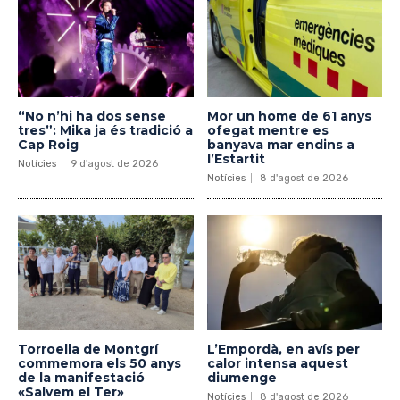
“No n’hi ha dos sense
Mor un home de 61 anys
tres”: Mika ja és tradició a
ofegat mentre es
Cap Roig
banyava mar endins a
l’Estartit
Notícies
9 d'agost de 2026
Notícies
8 d'agost de 2026
Torroella de Montgrí
L’Empordà, en avís per
commemora els 50 anys
calor intensa aquest
de la manifestació
diumenge
«Salvem el Ter»
Notícies
8 d'agost de 2026