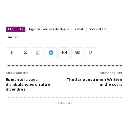
ETIQUETES
Agència Catalana de l'Aigua
cabal
Gola del Ter
riu Ter
Article anterior
Article següent
Es manté la vaga
The Script estrenen Written
d’ambulàncies un altre
in the scars
divendres
- Publicitat -