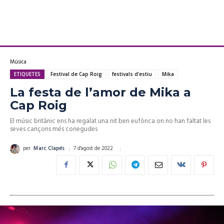
Música
ETIQUETES
Festival de Cap Roig
festivals d'estiu
Mika
La festa de l’amor de Mika a
Cap Roig
El músic britànic ens ha regalat una nit ben eufòrica on no han faltat les
seves cançons més conegudes
7 d'agost de 2022
per
Marc Clapés