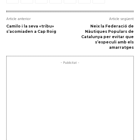
Article anterior
Article següent
Camilo i la seva «tribu»
Neix la Federació de
s’acomiaden a Cap Roig
Nàutiques Populars de
Catalunya per evitar que
s’especuli amb els
amarratges
- Publicitat -