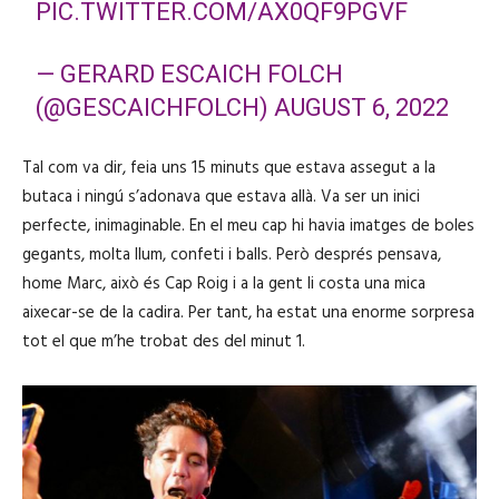
PIC.TWITTER.COM/AX0QF9PGVF
— GERARD ESCAICH FOLCH
(@GESCAICHFOLCH)
AUGUST 6, 2022
Tal com va dir, feia uns 15 minuts que estava assegut a la
butaca i ningú s’adonava que estava allà. Va ser un inici
perfecte, inimaginable. En el meu cap hi havia imatges de boles
gegants, molta llum, confeti i balls. Però després pensava,
home Marc, això és Cap Roig i a la gent li costa una mica
aixecar-se de la cadira. Per tant, ha estat una enorme sorpresa
tot el que m’he trobat des del minut 1.