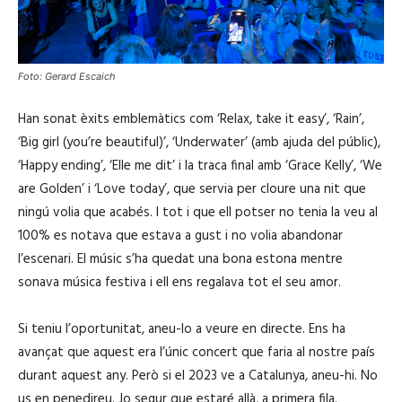
Foto: Gerard Escaich
Han sonat èxits emblemàtics com ‘Relax, take it easy’, ‘Rain’,
‘Big girl (you’re beautiful)’, ‘Underwater’ (amb ajuda del públic),
‘Happy ending’, ‘Elle me dit’ i la traca final amb ‘Grace Kelly’, ‘We
are Golden’ i ‘Love today’, que servia per cloure una nit que
ningú volia que acabés. I tot i que ell potser no tenia la veu al
100% es notava que estava a gust i no volia abandonar
l’escenari. El músic s’ha quedat una bona estona mentre
sonava música festiva i ell ens regalava tot el seu amor.
Si teniu l’oportunitat, aneu-lo a veure en directe. Ens ha
avançat que aquest era l’únic concert que faria al nostre país
durant aquest any. Però si el 2023 ve a Catalunya, aneu-hi. No
us en penedireu. Jo segur que estaré allà, a primera fila.