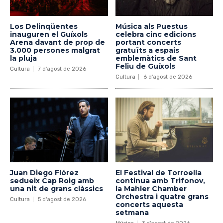
Los Delinqüentes
Música als Puestus
inauguren el Guíxols
celebra cinc edicions
Arena davant de prop de
portant concerts
3.000 persones malgrat
gratuïts a espais
la pluja
emblemàtics de Sant
Feliu de Guíxols
Cultura
7 d'agost de 2026
Cultura
6 d'agost de 2026
Juan Diego Flórez
El Festival de Torroella
sedueix Cap Roig amb
continua amb Trifonov,
una nit de grans clàssics
la Mahler Chamber
Orchestra i quatre grans
Cultura
5 d'agost de 2026
concerts aquesta
setmana