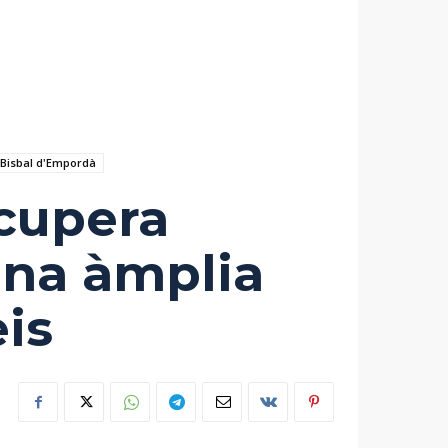
 Bisbal d'Empordà
ecupera
una àmplia
eis