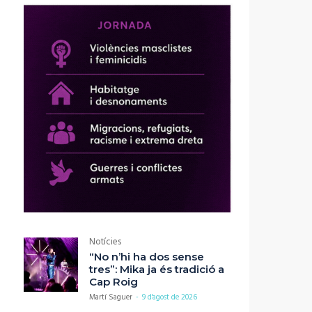
Notícies
“No n’hi ha dos sense
tres”: Mika ja és tradició a
Cap Roig
Martí Saguer
-
9 d'agost de 2026