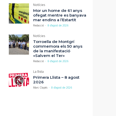
Notícies
Mor un home de 61 anys
ofegat mentre es banyava
mar endins a l’Estartit
Redacció
-
8 d'agost de 2026
Notícies
Torroella de Montgrí
commemora els 50 anys
de la manifestació
«Salvem el Ter»
Redacció
-
8 d'agost de 2026
La llista
Primera Llista – 8 agost
2026
Marc Clapés
-
8 d'agost de 2026