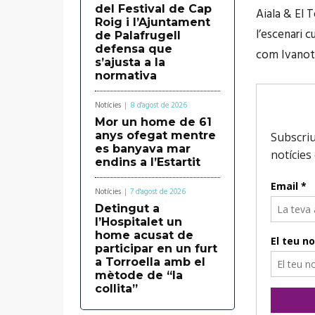
del Festival de Cap
Aiala & El T
Roig i l’Ajuntament
l’escenari 
de Palafrugell
defensa que
com Ivanote
s’ajusta a la
normativa
Notícies
8 d'agost de 2026
Mor un home de 61
anys ofegat mentre
es banyava mar
endins a l’Estartit
Notícies
7 d'agost de 2026
Detingut a
l’Hospitalet un
home acusat de
participar en un furt
a Torroella amb el
mètode de “la
collita”