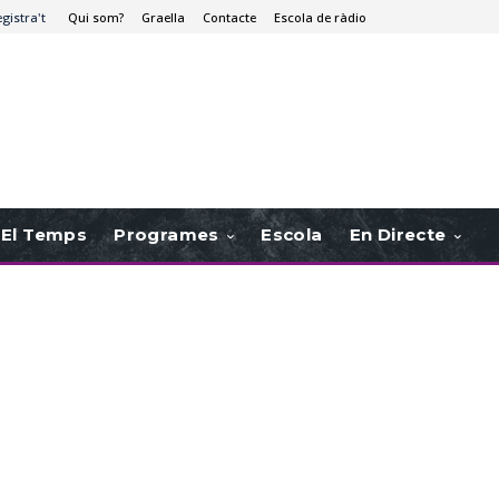
egistra't
Qui som?
Graella
Contacte
Escola de ràdio
El Temps
Programes
Escola
En Directe