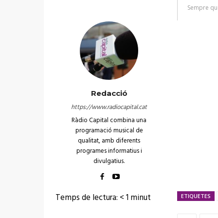
Redacció
https://www.radiocapital.cat
Ràdio Capital combina una
programació musical de
qualitat, amb diferents
programes informatius i
divulgatius.
Temps de lectura:
< 1
minut
ETIQUETES