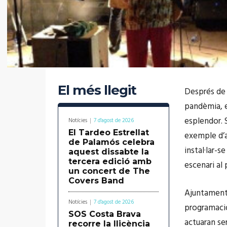
El més llegit
Després de 
pandèmia, e
esplendor. 
Notícies
7 d'agost de 2026
El Tardeo Estrellat
exemple d’a
de Palamós celebra
instal·lar-
aquest dissabte la
tercera edició amb
escenari al
un concert de The
Covers Band
Ajuntament 
Notícies
7 d'agost de 2026
programació 
SOS Costa Brava
actuaran se
recorre la llicència