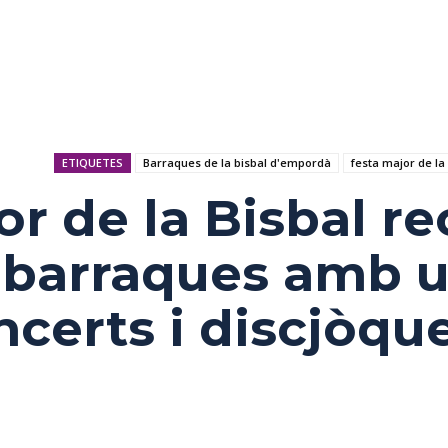
ETIQUETES
Barraques de la bisbal d'empordà
festa major de la
or de la Bisbal r
 barraques amb 
ncerts i discjòqu