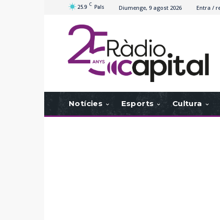
C
25.9
Pals
Diumenge, 9 agost 2026
Entra / r
Notícies
Esports
Cultura