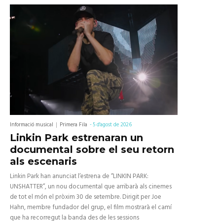
Informació musical
Primera Fila
-
5 d'agost de 2026
Linkin Park estrenaran un
documental sobre el seu retorn
als escenaris
Linkin Park han anunciat l’estrena de “LINKIN PARK:
UNSHATTER”, un nou documental que arribarà als cinemes
de tot el món el pròxim 30 de setembre. Dirigit per Joe
Hahn, membre fundador del grup, el film mostrarà el camí
que ha recorregut la banda des de les sessions