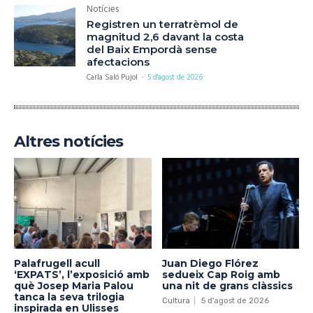
Notícies
Registren un terratrèmol de
magnitud 2,6 davant la costa
del Baix Empordà sense
afectacions
Carla Saló Pujol
-
5 d'agost de 2026
Altres notícies
Palafrugell acull
Juan Diego Flórez
‘EXPATS’, l’exposició amb
sedueix Cap Roig amb
què Josep Maria Palou
una nit de grans clàssics
tanca la seva trilogia
Cultura
5 d'agost de 2026
inspirada en Ulisses