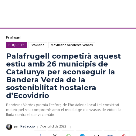
Palafrugell
ETIQUETES
Ecovidrio
Moviment banderes verdes
Palafrugell competirà aquest
estiu amb 26 municipis de
Catalunya per aconseguir la
Bandera Verda de la
sostenibilitat hostalera
d’Ecovidrio
Banderes Verdes premia l'esforç de l'hostaleria local i el consistori
mateix pel seu compromís amb el reciclatge d'envasos de vidre i la
lluita contra el canvi climàtic
7 de juliol de 2022
per
Redacció