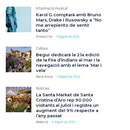
Informació musical
Karol G comptarà amb Bruno
Mars, Drake i Rusowsky a “No
me arrepiento de sentir
tanto”
Primera Fila
-
5 d'agost de 2026
Cultura
Begur dedicarà la 21a edició
de la Fira d’Indians al mar i la
navegació amb el lema ‘Mar i
vela’
Maria Alsina
-
5 d'agost de 2026
Notícies
La Santa Market de Santa
Cristina d’Aro rep 90.000
visitants al juliol i registra un
augment del 9% respecte a
l’any passat
Redacció
-
5 d'agost de 2026