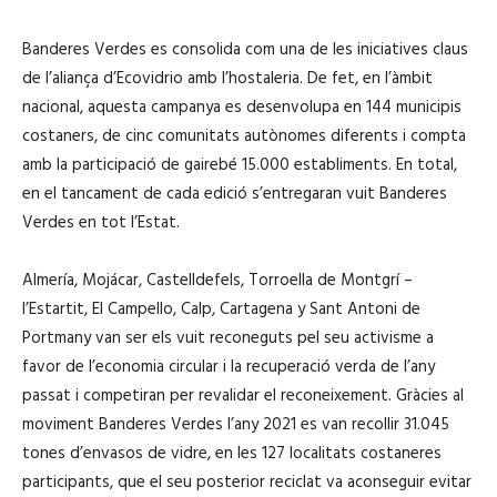
Banderes Verdes es consolida com una de les iniciatives claus
de l’aliança d’Ecovidrio amb l’hostaleria. De fet, en l’àmbit
nacional, aquesta campanya es desenvolupa en 144 municipis
costaners, de cinc comunitats autònomes diferents i compta
amb la participació de gairebé 15.000 establiments. En total,
en el tancament de cada edició s’entregaran vuit Banderes
Verdes en tot l’Estat.
Almería, Mojácar, Castelldefels, Torroella de Montgrí –
l’Estartit, El Campello, Calp, Cartagena y Sant Antoni de
Portmany van ser els vuit reconeguts pel seu activisme a
favor de l’economia circular i la recuperació verda de l’any
passat i competiran per revalidar el reconeixement. Gràcies al
moviment Banderes Verdes l’any 2021 es van recollir 31.045
tones d’envasos de vidre, en les 127 localitats costaneres
participants, que el seu posterior reciclat va aconseguir evitar