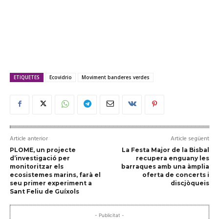
ETIQUETES
Ecovidrio
Moviment banderes verdes
Article anterior
Article següent
PLOME, un projecte
La Festa Major de la Bisbal
d’investigació per
recupera enguany les
monitoritzar els
barraques amb una àmplia
ecosistemes marins, farà el
oferta de concerts i
seu primer experiment a
discjòqueis
Sant Feliu de Guíxols
- Publicitat -