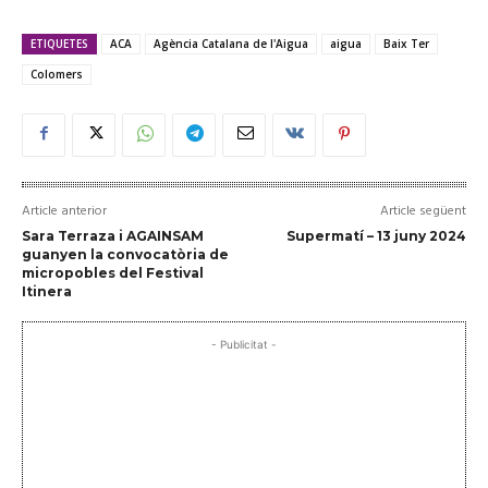
ETIQUETES
ACA
Agència Catalana de l'Aigua
aigua
Baix Ter
Colomers
Article anterior
Article següent
Sara Terraza i AGAINSAM
Supermatí – 13 juny 2024
guanyen la convocatòria de
micropobles del Festival
Itinera
- Publicitat -