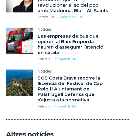
revolucionar el so del pop
amb Madonna, Blur i All Saints
Primera Fila
-
7 d'agost de 2026
Notícies
Les empreses de bus que
operen al Baix Empordà
hauran d’assegurar l’atenció
en català
Redacció
-
7 d'agost de 2026
Notícies
SOS Costa Brava recorre la
llicència del Festival de Cap
Roig i l’Ajuntament de
Palafrugell defensa que
s’ajusta a la normativa
Redacció
-
7 d'agost de 2026
Altres notícies