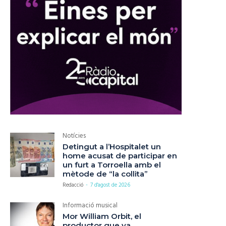
Notícies
Detingut a l’Hospitalet un
home acusat de participar en
un furt a Torroella amb el
mètode de “la collita”
Redacció
-
7 d'agost de 2026
Informació musical
Mor William Orbit, el
productor que va