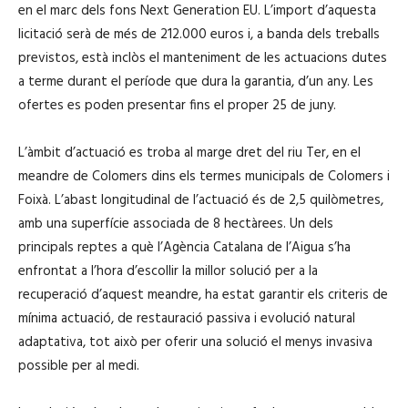
en el marc dels fons Next Generation EU. L’import d’aquesta
licitació serà de més de 212.000 euros i, a banda dels treballs
previstos, està inclòs el manteniment de les actuacions dutes
a terme durant el període que dura la garantia, d’un any. Les
ofertes es poden presentar fins el proper 25 de juny.
L’àmbit d’actuació es troba al marge dret del riu Ter, en el
meandre de Colomers dins els termes municipals de Colomers i
Foixà. L’abast longitudinal de l’actuació és de 2,5 quilòmetres,
amb una superfície associada de 8 hectàrees. Un dels
principals reptes a què l’Agència Catalana de l’Aigua s’ha
enfrontat a l’hora d’escollir la millor solució per a la
recuperació d’aquest meandre, ha estat garantir els criteris de
mínima actuació, de restauració passiva i evolució natural
adaptativa, tot això per oferir una solució el menys invasiva
possible per al medi.