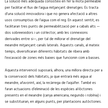
La solució més adequada consisteix en fer la mota permeable
per facilitar el flux de l’aigua mitjançant drenatges. Es tracta
d’una solució innovadora i que no genera afectació a altres
usos consumptius de l’aigua com el reg. En aquest sentit, es
facilitaran tres punts de permeabilització per a cabals alts —
dos sobreeixidors i un col·lector, amb les connexions
derivades entre si—, per tal de millorar el drenatge del
meandre mitjançant canals laterals. Aquests canals, al mateix
temps, diversificaran diferents hàbitats de ribera amb
l’excavació de zones més baixes que funcionin com a basses.
Aquesta intervenció suposarà, alhora, una millora directa per a
la conservació dels hàbitats, ja que entrarà més aigua al
meandre, afavorint, així, la recàrrega de l’aqüífer. També es
faran actuacions d’eliminació de les espècies al·lòctones
presents en el meandre (canya americana, negundo i robínia) i
se substituiran, en alguns punts, per plantacions autòctones.