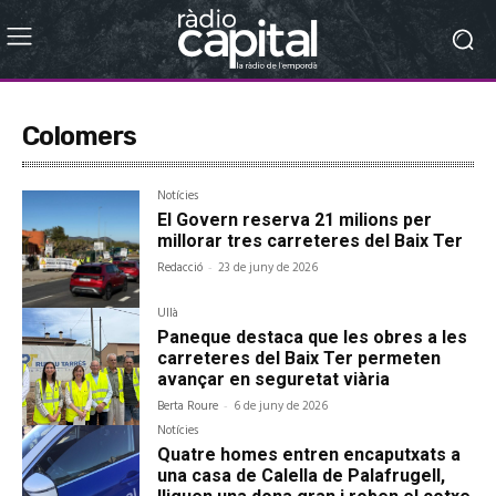
Colomers
Notícies
El Govern reserva 21 milions per
millorar tres carreteres del Baix Ter
Redacció
-
23 de juny de 2026
Ullà
Paneque destaca que les obres a les
carreteres del Baix Ter permeten
avançar en seguretat viària
Berta Roure
-
6 de juny de 2026
Notícies
Quatre homes entren encaputxats a
una casa de Calella de Palafrugell,