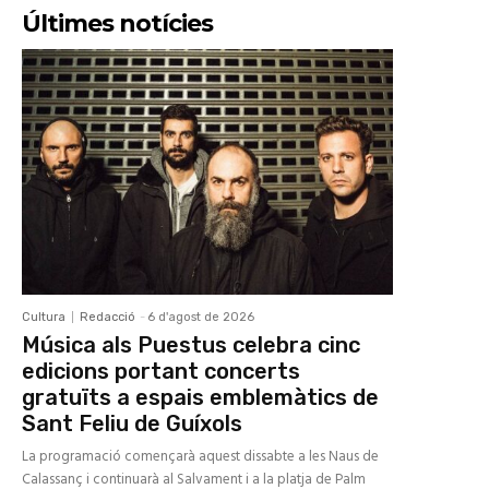
Últimes notícies
Cultura
Redacció
-
6 d'agost de 2026
Música als Puestus celebra cinc
edicions portant concerts
gratuïts a espais emblemàtics de
Sant Feliu de Guíxols
La programació començarà aquest dissabte a les Naus de
Calassanç i continuarà al Salvament i a la platja de Palm