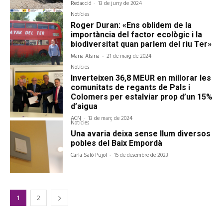
Redacció
-
13 de juny de 2024
Notícies
Roger Duran: «Ens oblidem de la
importància del factor ecològic i la
biodiversitat quan parlem del riu Ter»
Maria Alsina
-
21 de maig de 2024
Notícies
Inverteixen 36,8 MEUR en millorar les
comunitats de regants de Pals i
Colomers per estalviar prop d’un 15%
d’aigua
ACN
-
13 de març de 2024
Notícies
Una avaria deixa sense llum diversos
pobles del Baix Empordà
Carla Saló Pujol
-
15 de desembre de 2023
1
2