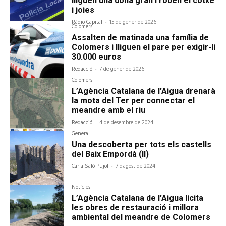
lliguen una dona gran i roben el cotxe
i joies
Ràdio Capital
-
15 de gener de 2026
Colomers
Assalten de matinada una família de
Colomers i lliguen el pare per exigir-li
30.000 euros
Redacció
-
7 de gener de 2026
Colomers
L’Agència Catalana de l’Aigua drenarà
la mota del Ter per connectar el
meandre amb el riu
Redacció
-
4 de desembre de 2024
General
Una descoberta per tots els castells
del Baix Empordà (II)
Carla Saló Pujol
-
7 d'agost de 2024
Notícies
L’Agència Catalana de l’Aigua licita
les obres de restauració i millora
ambiental del meandre de Colomers