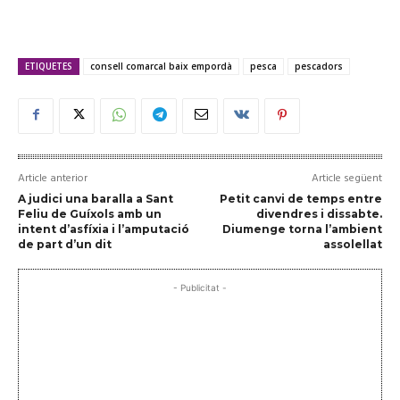
ETIQUETES
consell comarcal baix empordà
pesca
pescadors
Article anterior
Article següent
A judici una baralla a Sant
Petit canvi de temps entre
Feliu de Guíxols amb un
divendres i dissabte.
intent d’asfíxia i l’amputació
Diumenge torna l’ambient
de part d’un dit
assolellat
- Publicitat -