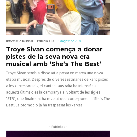
Informació musical
Primera Fila
-
6 d'agost de 2026
Troye Sivan comença a donar
pistes de la seva nova era
musical amb ‘She’s The Best’
Troye Sivan sembla disposat a posar en marxa una nova
etapa musical. Després de diverses setmanes deixant pistes
a les xarxes socials, el cantant australià ha intensificat
aquests últims dies la campanya al voltant de les sigles
“STB”, que finalment ha revelat que corresponen a ‘She’s The
Best’. La promoció ja ha traspassat les xarxes
- Publicitat -