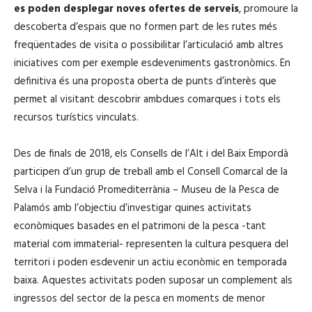
es poden desplegar noves ofertes de serveis
, promoure la
i
descoberta d’espais que no formen part de les rutes més
o
freqüentades de visita o possibilitar l’articulació amb altres
iniciatives com per exemple esdeveniments gastronòmics.
En
definitiva és una proposta oberta de punts d’interès que
permet al visitant descobrir ambdues comarques i tots els
recursos turístics vinculats.
Des de finals de 2018, els Consells de l’Alt i del Baix Empordà
participen d’un grup de treball amb el Consell Comarcal de la
Selva i la Fundació Promediterrània – Museu de la Pesca de
Palamós amb l’objectiu d’investigar quines activitats
econòmiques basades en el patrimoni de la pesca -tant
material com immaterial- representen la cultura pesquera del
territori i poden esdevenir un actiu econòmic en temporada
baixa. Aquestes activitats poden suposar un complement als
ingressos del sector de la pesca en moments de menor