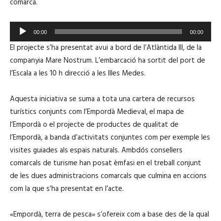
comarca.
R
00:00
00:00
e
El projecte s’ha presentat avui a bord de l’Atlàntida III, de la
p
companyia Mare Nostrum. L’embarcació ha sortit del port de
r
l’Escala a les 10 h direcció a les Illes Medes.
o
d
Aquesta iniciativa se suma a tota una cartera de recursos
u
turístics conjunts com l’Empordà Medieval, el mapa de
c
l’Empordà o el projecte de productes de qualitat de
t
l’Empordà, a banda d’activitats conjuntes com per exemple les
o
visites guiades als espais naturals. Ambdós consellers
r
comarcals de turisme han posat èmfasi en el treball conjunt
d
de les dues administracions comarcals que culmina en accions
'
com la que s’ha presentat en l’acte.
à
u
«Empordà, terra de pesca» s’ofereix com a base des de la qual
d