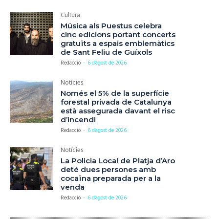
Cultura
Música als Puestus celebra
cinc edicions portant concerts
gratuïts a espais emblemàtics
de Sant Feliu de Guíxols
Redacció
-
6 d'agost de 2026
Notícies
Només el 5% de la superfície
forestal privada de Catalunya
està assegurada davant el risc
d’incendi
Redacció
-
6 d'agost de 2026
Notícies
La Policia Local de Platja d’Aro
deté dues persones amb
cocaïna preparada per a la
venda
Redacció
-
6 d'agost de 2026