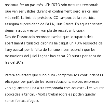
reclamat fer un pas més. «Els ERTO són mesures temporals
que van ser vàlides durant el confinament però ara cal anar
més enllà. La línia de préstecs ICO tampoc és la solució»,
assegura el president de l’ATA, Lluís Parera. En aquest sentit,
demana ajuts «reals» i «un pla de rescat ambiciós».
Des de l’associació recorden també que l’ocupació dels
apartaments turístics gironins ha caigut un 40% respecte de
l’any passat per la falta de turisme internacional i que les
ocupacions del juliol i agost han estat 20 punts per sota de
les del 2019.
Parera adverteix que si no hi ha «compromisos contundents i
eficaços» per part de les administracions, moltes empreses
«no aguantaran una altra temporada com aquesta» i es veuran
abocades a tancar. «Molts treballadors es poden quedar
sense feina», afegeix.