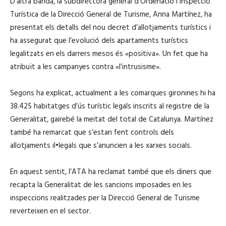
D’altra banda, la subdirectora general d’Ordenació i Inspecció
Turística de la Direcció General de Turisme, Anna Martínez, ha
presentat els detalls del nou decret d’allotjaments turístics i
ha assegurat que l’evolució dels apartaments turístics
legalitzats en els darrers mesos és «positiva». Un fet que ha
atribuït a les campanyes contra «l’intrusisme».
Segons ha explicat, actualment a les comarques gironines hi ha
38.425 habitatges d’ús turístic legals inscrits al registre de la
Generalitat, gairebé la meitat del total de Catalunya. Martínez
també ha remarcat que s’estan fent controls dels
allotjaments il•legals que s’anuncien a les xarxes socials.
En aquest sentit, l’ATA ha reclamat també que els diners que
recapta la Generalitat de les sancions imposades en les
inspeccions realitzades per la Direcció General de Turisme
reverteixen en el sector.