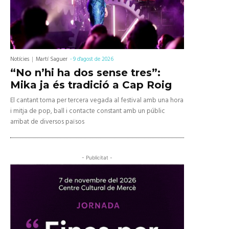
Notícies
Martí Saguer
-
9 d'agost de 2026
“No n’hi ha dos sense tres”:
Mika ja és tradició a Cap Roig
El cantant torna per tercera vegada al festival amb una hora
i mitja de pop, ball i contacte constant amb un públic
arribat de diversos països
- Publicitat -