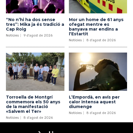
“No n’hi ha dos sense
Mor un home de 61 anys
tres”: Mika ja és tradició a
ofegat mentre es
Cap Roig
banyava mar endins a
l’Estartit
Notícies
9 d'agost de 2026
Notícies
8 d'agost de 2026
Torroella de Montgrí
L’Empordà, en avís per
commemora els 50 anys
calor intensa aquest
de la manifestació
diumenge
«Salvem el Ter»
Notícies
8 d'agost de 2026
Notícies
8 d'agost de 2026