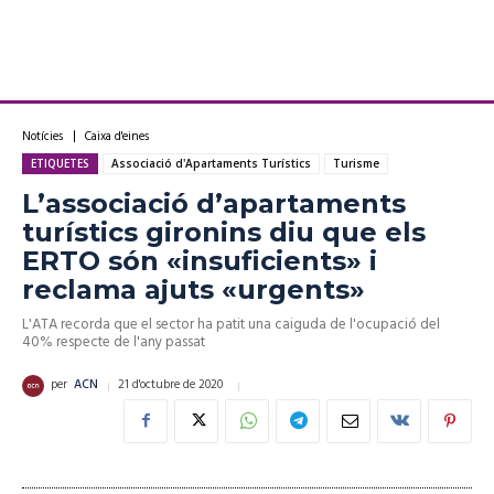
Notícies
Caixa d'eines
ETIQUETES
Associació d'Apartaments Turístics
Turisme
L’associació d’apartaments
turístics gironins diu que els
ERTO són «insuficients» i
reclama ajuts «urgents»
L'ATA recorda que el sector ha patit una caiguda de l'ocupació del
40% respecte de l'any passat
21 d'octubre de 2020
per
ACN