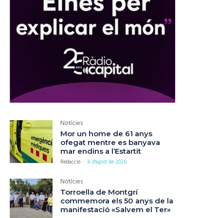
Notícies
Mor un home de 61 anys
ofegat mentre es banyava
mar endins a l’Estartit
Redacció
-
8 d'agost de 2026
Notícies
Torroella de Montgrí
commemora els 50 anys de la
manifestació «Salvem el Ter»