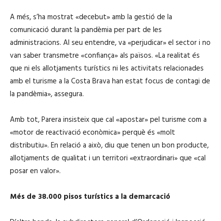
A més, s’ha mostrat «decebut» amb la gestió de la
comunicació durant la pandèmia per part de les
administracions. Al seu entendre, va «perjudicar» el sector i no
van saber transmetre «confiança» als països. «La realitat és
que ni els allotjaments turístics ni les activitats relacionades
amb el turisme a la Costa Brava han estat focus de contagi de
la pandèmia», assegura.
Amb tot, Parera insisteix que cal «apostar» pel turisme com a
«motor de reactivació econòmica» perquè és «molt
distributiu». En relació a això, diu que tenen un bon producte,
allotjaments de qualitat i un territori «extraordinari» que «cal
posar en valor».
Més de 38.000 pisos turístics a la demarcació