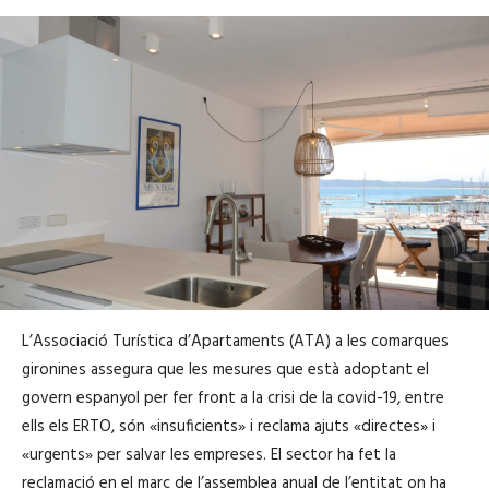
L’Associació Turística d’Apartaments (ATA) a les comarques
gironines assegura que les mesures que està adoptant el
govern espanyol per fer front a la crisi de la covid-19, entre
ells els ERTO, són «insuficients» i reclama ajuts «directes» i
«urgents» per salvar les empreses. El sector ha fet la
reclamació en el marc de l’assemblea anual de l’entitat on ha