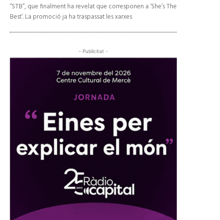
“STB”, que finalment ha revelat que corresponen a ‘She’s The
Best’. La promoció ja ha traspassat les xarxes
- Publicitat -