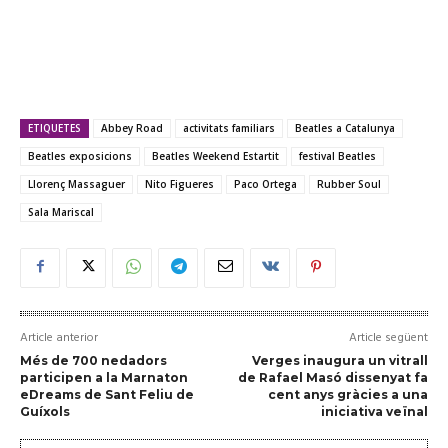
ETIQUETES
Abbey Road
activitats familiars
Beatles a Catalunya
Beatles exposicions
Beatles Weekend Estartit
festival Beatles
Llorenç Massaguer
Nito Figueres
Paco Ortega
Rubber Soul
Sala Mariscal
Article anterior
Article següent
Més de 700 nedadors
Verges inaugura un vitrall
participen a la Marnaton
de Rafael Masó dissenyat fa
eDreams de Sant Feliu de
cent anys gràcies a una
Guíxols
iniciativa veïnal