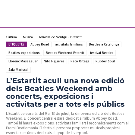
Cultura
Música
Torroella de Montgrí - l'Estartit
ETIQUETES
Abbey Road
activitats familiars
Beatles a Catalunya
Beatles exposicions
Beatles Weekend Estartit
festival Beatles
Llorenç Massaguer
Nito Figueres
Paco Ortega
Rubber Soul
Sala Mariscal
L’Estartit acull una nova edició
dels Beatles Weekend amb
concerts, exposicions i
activitats per a tots els públics
L’Estartit celebrarà, del 9 al 13 de juliol, la dinovena edició dels Beatles
Weekend. El concert central estarà dedicat a l’àlbum Abbey Road.
També hi haurà exposicions, activitats familiars i reconeixements com el
Premi Beatlemania. El festival presenta propostes musicals pròpies i
espectacles únics dedicats al grup de Liverpool.