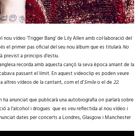
el nou vídeo ‘Trigger Bang’ de Lily Allen amb col·laboració del
és el primer pas oficial del seu nou àlbum que es titularà
No
à previst a principis d’estiu.
anglesa recorda amb aquesta cançó la seva època amant de la
cabava passant el límit. En aquest videoclip es poden veure
a altres vídeos de la cantant, com el d’
Smile
o el de
22.
n ha anunciat que publicarà una autobiografia on parlarà sobre
ció a l’alcohol i drogues que es veu reflectida al nou vídeo i
unciat dates per concerts a Londres, Glasgow i Manchester