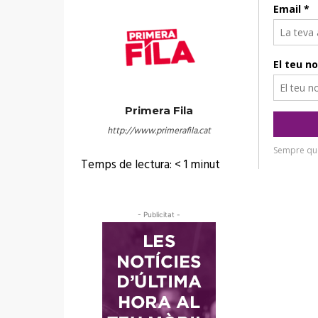
Primera Fila
http://www.primerafila.cat
Temps de lectura:
< 1
minut
- Publicitat -