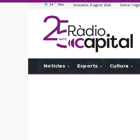
C
34
Pals
Dissabte, 8 agost 2026
Entra / regi
Notícies
Esports
Cultura