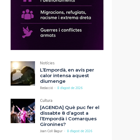
Notícies
L’Empordà, en avís per
calor intensa aquest
diumenge
Redacció
-
8 d'agost de 2026
Cultura
[AGENDA] Què puc fer el
dissabte 8 d’agost a
l’Empordà i Comarques
Gironines?
Joan Coll Bagur
-
8 d'agost de 2026