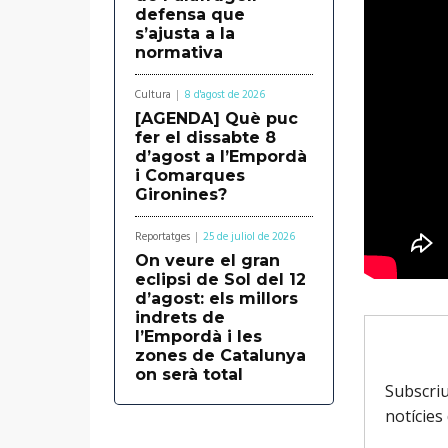
defensa que
s’ajusta a la
normativa
Cultura
8 d'agost de 2026
[AGENDA] Què puc
fer el dissabte 8
d’agost a l’Empordà
i Comarques
Gironines?
Reportatges
25 de juliol de 2026
On veure el gran
eclipsi de Sol del 12
d’agost: els millors
indrets de
l’Empordà i les
zones de Catalunya
on serà total