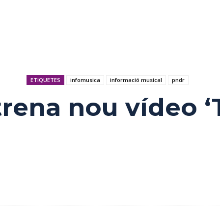
ETIQUETES
infomusica
informació musical
pndr
strena nou vídeo ‘