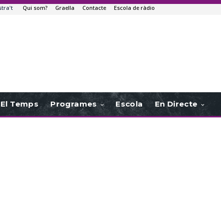
stra't
Qui som?
Graella
Contacte
Escola de ràdio
El Temps
Programes
Escola
En Directe