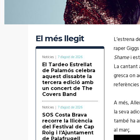
El més llegit
L’estrena d
raper Giggs 
Shame
i est
Notícies
7 d'agost de 2026
El Tardeo Estrellat
La cantant 
de Palamós celebra
gresca on a
aquest dissabte la
tercera edició amb
referències 
un concert de The
Covers Band
A més, Alle
Notícies
7 d'agost de 2026
la seva adic
SOS Costa Brava
també ha an
recorre la llicència
del Festival de Cap
al març.
Roig i l’Ajuntament
de Palafrugell