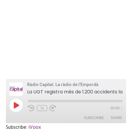
Ràdio Capital. La ràdio de l'Empordà
La UGT registra més de 1.200 accidents laborals al Baix Empordà en el que portem de 2017
P
1x
00:00
/
l
a
SUBSCRIBE
SHARE
y
E
Subscribe:
iVoox
p