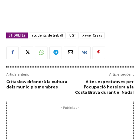
ETIQUETES
accidents de treball
UGT
Xavier Casas
Article anterior
Article següent
Cittaslow difondrà la cultura
Altes expectatives per
dels municipis membres
l’ocupació hotelera a la
Costa Brava durant el Nadal
- Publicitat -