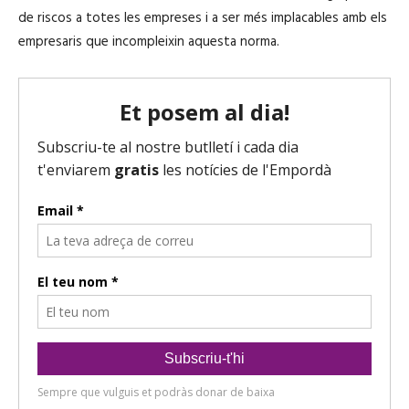
c
de riscos a totes les empreses i a ser més implacables amb els
t
empresaris que incompleixin aquesta norma.
o
r
d
'
à
u
d
i
o