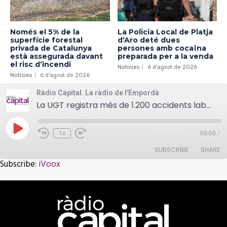
Només el 5% de la
La Policia Local de Platja
superfície forestal
d’Aro deté dues
privada de Catalunya
persones amb cocaïna
està assegurada davant
preparada per a la venda
el risc d’incendi
Notícies
6 d'agost de 2026
Notícies
6 d'agost de 2026
Ràdio Capital. La ràdio de l'Empordà
La UGT registra més de 1.200 accidents laborals al Baix Empordà en el que portem de 2017
Play
1x
00:00
/
Episode
SUBSCRIBE
SHARE
Subscribe:
iVoox
SHARE
iVoox
RSS FEED
LINK