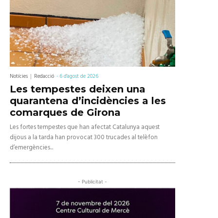
Notícies
Redacció
-
6 d'agost de 2026
Les tempestes deixen una
quarantena d’incidències a les
comarques de Girona
Les fortes tempestes que han afectat Catalunya aquest
dijous a la tarda han provocat 300 trucades al telèfon
d’emergències...
- Publicitat -