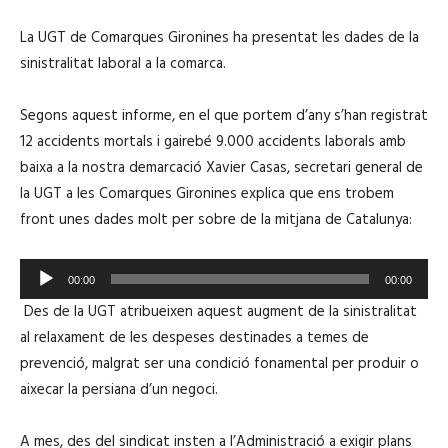
i
SHARE
iVoox
s
La UGT de Comarques Gironines ha presentat les dades de la
o
RSS FEED
d
LINK
sinistralitat laboral a la comarca.
e
Segons aquest informe, en el que portem d’any s’han registrat
12 accidents mortals i gairebé 9.000 accidents laborals amb
EMBED
baixa a la nostra demarcació Xavier Casas, secretari general de
la UGT a les Comarques Gironines explica que ens trobem
front unes dades molt per sobre de la mitjana de Catalunya:
R
00:00
00:00
e
Des de la UGT atribueixen aquest augment de la sinistralitat
p
al relaxament de les despeses destinades a temes de
r
prevenció, malgrat ser una condició fonamental per produir o
o
aixecar la persiana d’un negoci.
d
u
A mes, des del sindicat insten a l’Administració a exigir plans