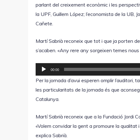
i
parlant del creixement econòmic i les perspecti
o
la UPF, Guillem López; l’economista de la UB, J
Cañete.
Martí Sabrià reconeix que tot i que ja porten d
s’acaben. «Any rere any sorgeixen temes nous i 
R
00:00
e
Per la jornada d’avui esperen omplir l’auditori,
p
les particularitats de la jornada és que aconseg
r
Catalunya.
o
d
Martí Sabrià reconeix que a la Fundació Jordi 
u
«Volem convidar la gent a promoure la qualitat i 
c
explica Sabrià.