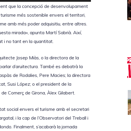
e
vident que la concepció de desenvolupament
u
turisme més sostenible envers el territori,
s
sme amb més poder adquisitiu, entre altres.
e
esta mirada», apunta Martí Sabrià. Així,
r
 i no tant en la quantitat.
v
i
itecte Josep Miàs, o la directora de la
r
rlar d’aruitectura. També es debatrà la
l
aspàs de Rodalies, Pere Macies; la directora
e
at, Susi López; o el president de la
s
a de Comerç de Girona, Àlex Gilabert.
t
e
tat social envers el turisme amb el secretari
c
rgatal, i la cap de l’Observatori del Treball i
l
ondo. Finalment, s’acabarà la jornada