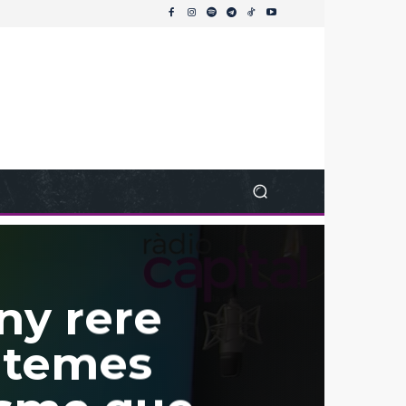
ny rere
 temes