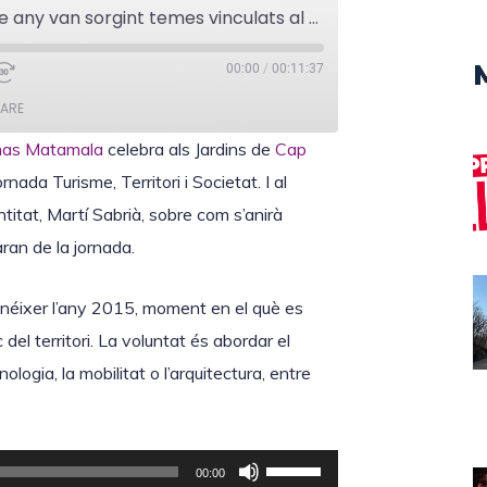
Martí Sabrià: "Any rere any van sorgint temes vinculats al turisme que cal posar sobre la taula"
00:00
/
00:11:37
ARE
omas Matamala
celebra als Jardins de
Cap
rnada Turisme, Territori i Societat. I al
titat, Martí Sabrià, sobre com s’anirà
ran de la jornada.
 néixer l’any 2015, moment en el què es
del territori. La voluntat és abordar el
ogia, la mobilitat o l’arquitectura, entre
F
00:00