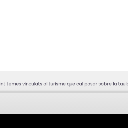
t
c
a
x
l
i
a
e
n
c
s
c
a
d
r
p
e
e
a
f
m
m
l
e
u
e
n
n
t
t
int temes vinculats al turisme que cal posar sobre la taul
t
x
a
/
a
r
c
c
o
a
a
d
p
p
i