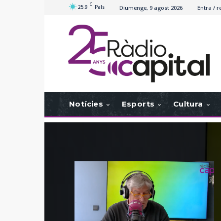
C
25.9
Pals
Diumenge, 9 agost 2026
Entra / r
Notícies
Esports
Cultura