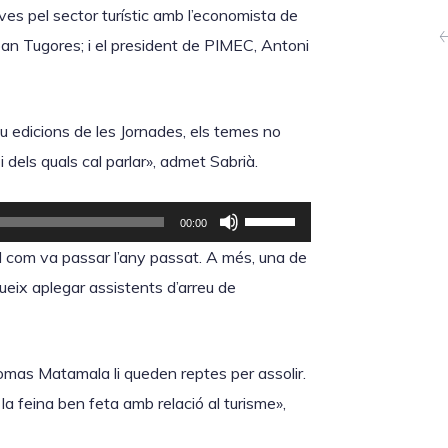
e
ves pel sector turístic amb l’economista de
s
oan Tugores; i el president de PIMEC, Antoni
d
e
eu edicions de les Jornades, els temes no
f
dels quals cal parlar», admet Sabrià.
l
e
F
t
00:00
e
x
 tal com va passar l’any passat. A més, una de
u
a
ueix aplegar assistents d’arreu de
s
c
e
a
r
Comas Matamala li queden reptes per assolir.
p
v
la feina ben feta amb relació al turisme»,
a
i
m