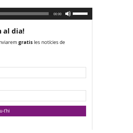
r
u
l
F
n
00:00
e
e
t
s
u
/
t
s
c
e
e
a
c
r
p
l
v
a
e
i
v
s
r
a
d
l
l
e
e
l
f
s
p
l
t
e
e
e
r